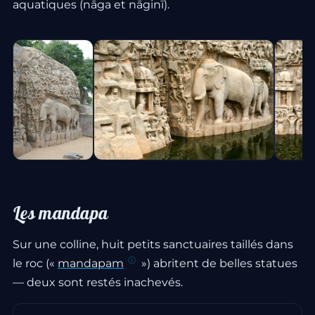
aquatiques (nāga et nāginī).
Les mandapa
Sur une colline, huit petits sanctuaires taillés dans
le roc («
mandapam
») abritent de belles statues
— deux sont restés inachevés.