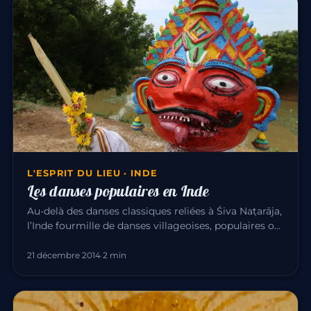
L'ESPRIT DU LIEU · INDE
Les danses populaires en Inde
Au-delà des danses classiques reliées à Śiva Naṭarāja,
l’Inde fourmille de danses villageoises, populaires ou
sacrées. O…
21 décembre 2014
·
2 min