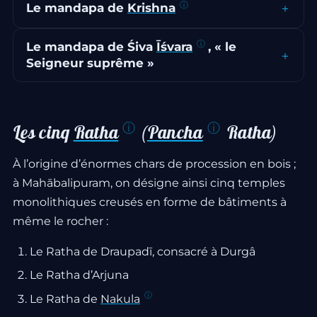
Le mandapa de
Krishna
Le mandapa de Śiva
Īśvara
, « le
Seigneur suprême »
Les cinq
Ratha
(
Pancha
Ratha)
À l’origine d’énormes chars de procession en bois ;
à Mahābalipuram, on désigne ainsi cinq temples
monolithiques creusés en forme de bâtiments à
même le rocher :
Le Ratha de Draupadī, consacré à Durgâ
Le Ratha d’Arjuna
Le Ratha de
Nakula