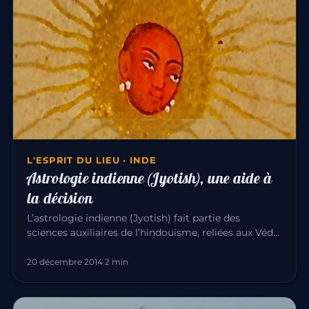
L'ESPRIT DU LIEU · INDE
Astrologie indienne (Jyotish), une aide à
la décision
L’astrologie indienne (Jyotish) fait partie des
sciences auxiliaires de l’hindouisme, reliées aux Véda.
En Inde, aucune…
20 décembre 2014
·
2 min