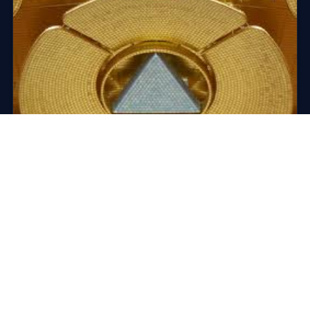
SUR PLACE · INDE
Visiter Auroville, la cité de l’Aurore
Auroville, « la ville de l’Aurore », est pour « La Mère »
le lieu d’une vie communautaire universelle — « où
hommes et f…
28 novembre 2014
·
2 min