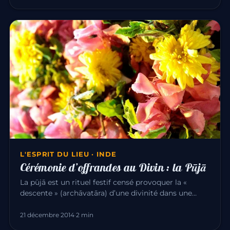
L'ESPRIT DU LIEU · INDE
Cérémonie d’offrandes au Divin : la Pūjā
La pūjā est un rituel festif censé provoquer la «
descente » (archāvatāra) d’une divinité dans une
image qui la représen…
21 décembre 2014
·
2 min