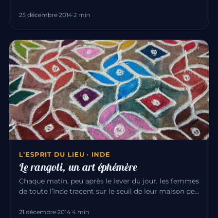
La ville est c…
25 décembre 2014
·
2 min
L'ESPRIT DU LIEU · INDE
Le rangoli, un art éphémère
Chaque matin, peu après le lever du jour, les femmes
de toute l’Inde tracent sur le seuil de leur maison des
dessins de…
21 décembre 2014
·
4 min