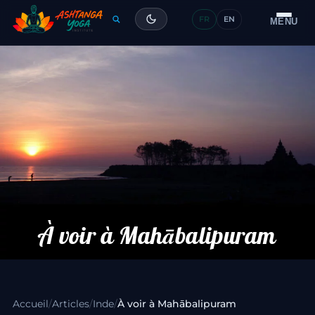
FR
EN
Formation
MENU
Articles
Glossaire
Contact
À voir à Mahābalipuram
Accueil
/
Articles
/
Inde
/
À voir à Mahābalipuram