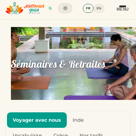
FR
EN
Formation
MENU
Articles
Glossaire
Contact
Séminaires & Retraites
Voyager avec nous
Inde
Vocabulaire
Grèce
Nos tarifs