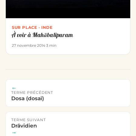
SUR PLACE · INDE
À voir à Mahābalipuram
27 novembre 2014
·
3 min
←
TERME PRÉCÉDENT
Dosa (dosaï)
TERME SUIVANT
Drāvidien
→