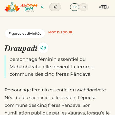
FR
EN
Formation
MENU
Articles
MOT DU JOUR
Figures et divinités
Glossaire
Draupadi
Contact
personnage féminin essentiel du
Mahābhārata, elle devient la femme
commune des cinq frères Pāndava.
Personnage féminin essentiel du
Mahābhārata
.
Née du feu sacrificiel, elle devient l’épouse
commune des cinq frères Pāndava. Son
humiliation publique par les Kaurava, lorsqu’elle