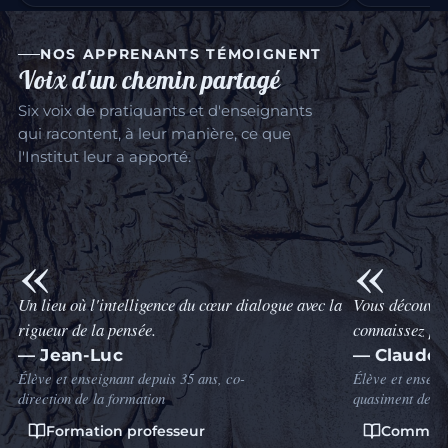
NOS APPRENANTS TÉMOIGNENT
Voix d'un chemin partagé
Six voix de pratiquants et d'enseignants
qui racontent, à leur manière, ce que
l'Institut leur a apporté.
la
Vous découvrirez un vous-même que vous ne
Je n'ai jamais
connaissez pas.
précis, aussi a
d'années. Je c
— Claude
Élève et enseignant, présent à l'Institut
comme lui — c'e
quasiment depuis sa création en 1974
rester 22 ans.
— Andréa
Communauté & Durée