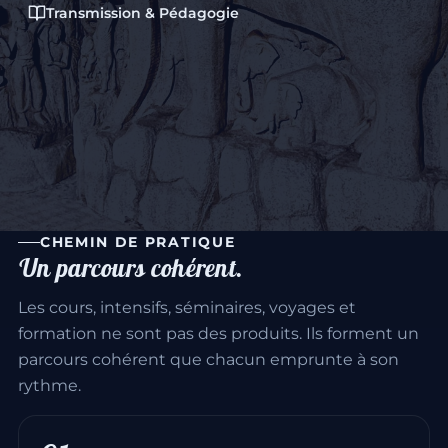
Élève fidèle, en
son village
Communa
Transmis
CHEMIN DE PRATIQUE
Un parcours cohérent.
Les cours, intensifs, séminaires, voyages et
formation ne sont pas des produits. Ils forment un
parcours cohérent que chacun emprunte à son
rythme.