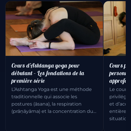
Cours pa
Cours d’Ashtanga yoga pour
personnal
débutant – Les fondations de la
approfon
première série
Le cours 
L’Ashtanga Yoga est une méthode
privilégi
traditionnelle qui associe les
et d’ac
postures (āsana), la respiration
entièrem
(prāṇāyāma) et la concentration du…
situation