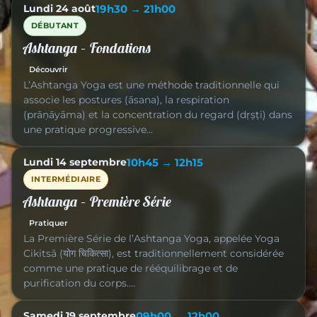
Lundi 24 août
19h30 → 21h00
DÉBUTANT
Ashtanga – Fondations
Découvrir
L’Ashtanga Yoga est une méthode traditionnelle qui
associe les postures (āsana), la respiration
(prāṇāyāma) et la concentration du regard (dṛṣṭi) dans
une pratique progressive…
Lundi 14 septembre
10h45 → 12h15
INTERMÉDIAIRE
Ashtanga – Première Série
Pratiquer
La Première Série de l’Ashtanga Yoga, appelée Yoga
Cikitsā (योग चिकित्सा), est traditionnellement considérée
comme une pratique de rééquilibrage et de
purification du corps.…
Samedi 19 septembre
09h00 → 12h00