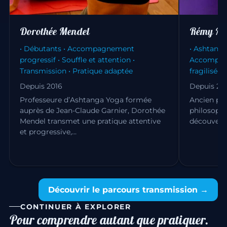
Dorothée Mendel
Rémy Me
• Débutants • Accompagnement
• Ashtanga
progressif • Souffle et attention •
Accompag
Transmission • Pratique adaptée
fragilisées
Depuis 2016
Depuis 20
Professeure d’Ashtanga Yoga formée
Ancien pro
auprès de Jean-Claude Garnier, Dorothée
philosoph
Mendel transmet une pratique attentive
découvert 
et progressive,…
Découvrir le parcours transmission →
CONTINUER À EXPLORER
Pour comprendre autant que pratiquer.