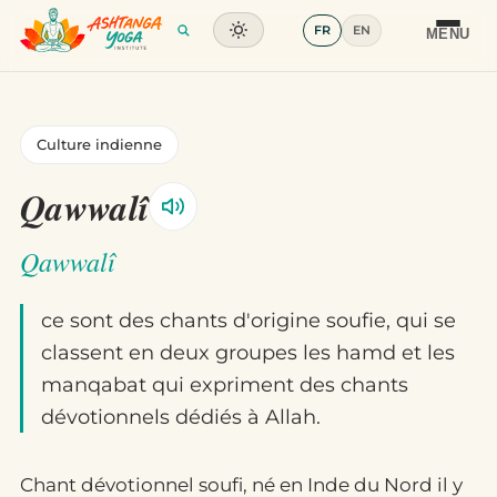
FR
EN
Formation
MENU
Articles
Culture indienne
Glossaire
Qawwalî
Contact
Qawwalî
ce sont des chants d'origine soufie, qui se
classent en deux groupes les hamd et les
manqabat qui expriment des chants
dévotionnels dédiés à Allah.
Chant dévotionnel soufi, né en Inde du Nord il y