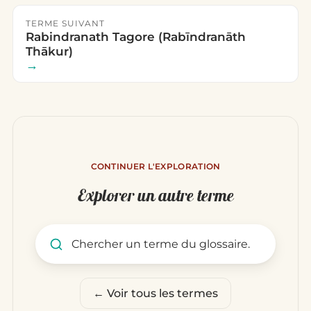
TERME SUIVANT
Rabindranath Tagore (Rab‪ī‬ndranāth
Thākur)
→
CONTINUER L'EXPLORATION
Explorer un autre terme
Rechercher un terme du glo
← Voir tous les termes