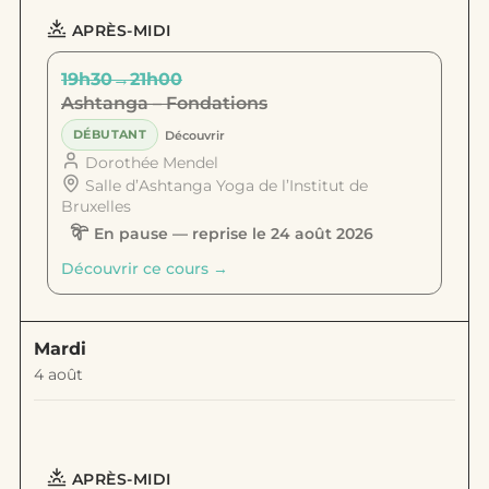
APRÈS-MIDI
19h30
→
21h00
Ashtanga – Fondations
DÉBUTANT
Découvrir
Dorothée Mendel
Salle d’Ashtanga Yoga de l’Institut de
Bruxelles
En pause — reprise le 24 août 2026
Découvrir ce cours →
Mardi
4 août
APRÈS-MIDI