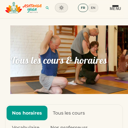
FR
EN
Formation
MENU
Articles
Glossaire
Contact
Tous les cours & horaires
Nos horaires
Tous les cours
Vocabulaire
Nos professeurs