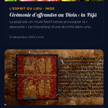
L'ESPRIT DU LIEU · INDE
Cérémonie d’offrandes au Divin : la Pūjā
La pūjā est un rituel festif censé provoquer la «
descente » (archāvatāra) d’une divinité dans une
image qui la représen…
21 décembre 2014
·
2 min