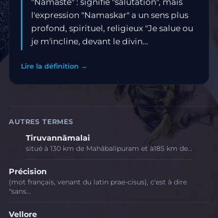
"Namasté" : signifie "salutation", mais
l'expression "Namaskar" a un sens plus
profond, spirituel, religieux "Je salue ou
je m'incline, devant le divin…
Lire la définition →
AUTRES TERMES
Tiruvannāmalai
situé à 130 km de Mahābalipuram et à185 km de…
Précision
(mot français, venant du latin prae-cisus), c'est à dire
"sans…
Vellore