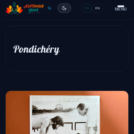
FR
EN
Formation
MENU
Articles
Glossaire
Pondichéry
Contact