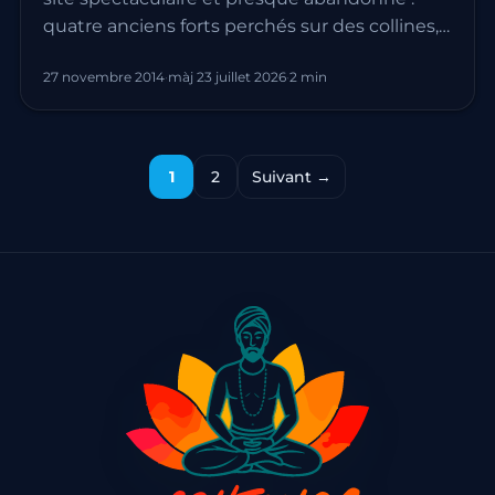
quatre anciens forts perchés sur des collines,…
27 novembre 2014
·
màj 23 juillet 2026
·
2 min
Navigation entre les pages
1
2
Suivant →