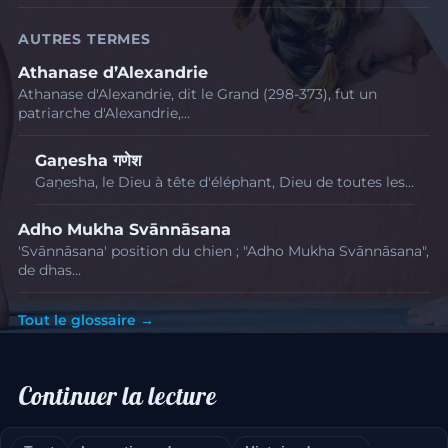
AUTRES TERMES
Athanase d’Alexandrie
Athanase d'Alexandrie, dit le Grand (298-373), fut un
patriarche d'Alexandrie,…
Gaṇesha गणेश
Gaṇesha, le Dieu à tête d'éléphant, Dieu de toutes les…
Adho Mukha Svānnāsana
'Svānnāsana' position du chien ; "Adho Mukha Svānnāsana",
de dhas…
Tout le glossaire →
Continuer la lecture