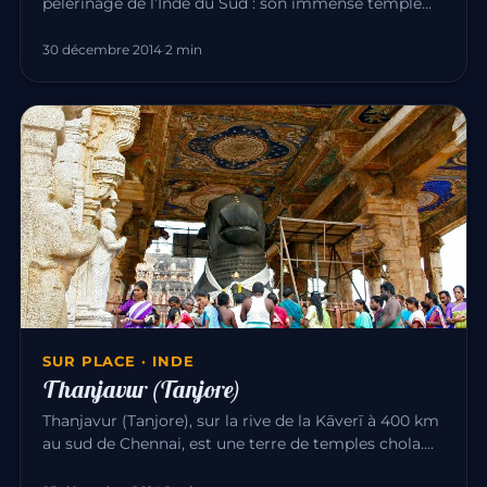
pèlerinage de l’Inde du Sud : son immense temple
d’Annamalaiyar dédié à Śiva…
30 décembre 2014
·
2 min
SUR PLACE · INDE
Thanjavur (Tanjore)
Thanjavur (Tanjore), sur la rive de la Kāverī à 400 km
au sud de Chennai, est une terre de temples chola.
La ville est c…