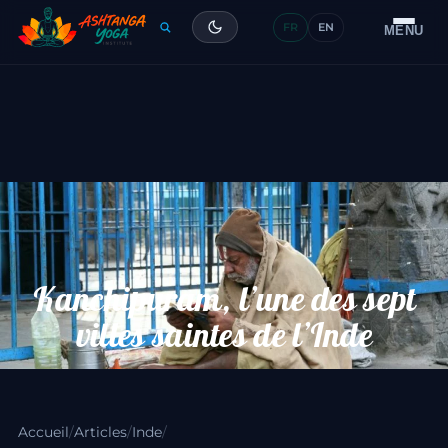
FR
EN
Formation
MENU
Articles
Glossaire
Contact
Kanchipuram, l’une des sept
villes saintes de l’Inde
Accueil
/
Articles
/
Inde
/