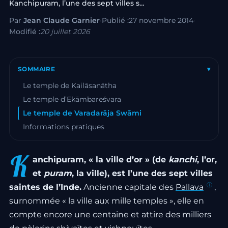
Kanchipuram, l’une des sept villes saintes…
Par
Jean Claude Garnier
·
Publié :
27 novembre 2014
·
Modifié :
20 juillet 2026
SOMMAIRE
▾
Le temple de Kailāsanātha
Le temple d’Ekāmbareśvara
Le temple de Varadarāja Swāmi
Informations pratiques
K
anchipuram, « la ville d’or » (de
kanchi
, l’or,
et
puram
, la ville), est l’une des sept villes
saintes de l’Inde.
Ancienne capitale des
Pallava
,
surnommée « la ville aux mille temples », elle en
compte encore une centaine et attire des milliers