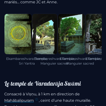
mariés… comme JC et Anne.
Ekambareshvara Temple,
Ekambareshvara Temple,
Ekambareshvara Temple,
Ekambareshv
Sri Yantra
Manguier sacred
Manguier sacred
M
Le temple de Varadarāja Swāmi
Consacré à Viṣṇu, à 1 km en direction de
Mahābalipuram
, ceint d’une haute muraille.