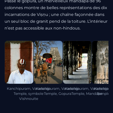
Passé le gopura, un merveilleux mandapa de 96
colonnes montre de belles représentations des dix
incarnations de Viṣṇu ; une chaîne façonnée dans
un seul bloc de granit pend de la toiture. L’intérieur
n’est pas accessible aux non-hindous.
Kanchipuram, Varadaraja
Kanchipuram, Varadaraja
Kanchipuram, Varadaraja
Kanchipura
Temple, symbole
Temple, Gopura
Temple, Mandapa
Temple, 
Vishnouite