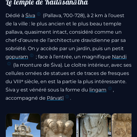
Le temple de Kailāsanātha
Dédié à
Śiva
(Pallava, 700-728), à 2 km à l’ouest
de la ville : le plus ancien et le plus beau temple
pallava, quasiment intact, considéré comme un
chef-d’œuvre de l’architecture dravidienne par sa
sobriété. On y accède par un jardin, puis un petit
gopuram
; face à l’entrée, un magnifique
Nandi
(la monture de Śiva). Le cloître intérieur, avec ses
cellules ornées de statues et de traces de fresques
du VIIIᵉ siècle, en est la partie la plus intéressante.
Śiva y est vénéré sous la forme du
lingam
,
accompagné de
Pārvatī
.