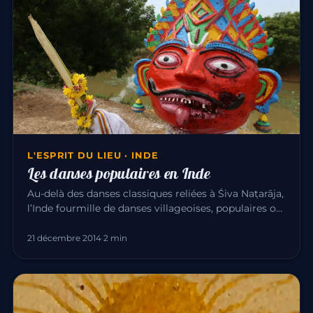
L'ESPRIT DU LIEU · INDE
Les danses populaires en Inde
Au-delà des danses classiques reliées à Śiva Naṭarāja,
l’Inde fourmille de danses villageoises, populaires ou
sacrées. O…
21 décembre 2014
·
2 min