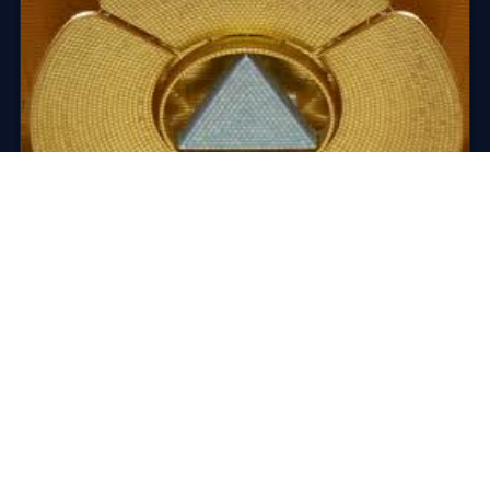
SUR PLACE · INDE
Visiter Auroville, la cité de l’Aurore
Auroville, « la ville de l’Aurore », est pour « La Mère »
le lieu d’une vie communautaire universelle — « où
hommes et f…
28 novembre 2014
·
2 min