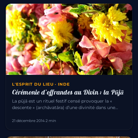
L'ESPRIT DU LIEU · INDE
Cérémonie d’offrandes au Divin : la Pūjā
La pūjā est un rituel festif censé provoquer la «
descente » (archāvatāra) d’une divinité dans une
image qui la représen…
21 décembre 2014
·
2 min