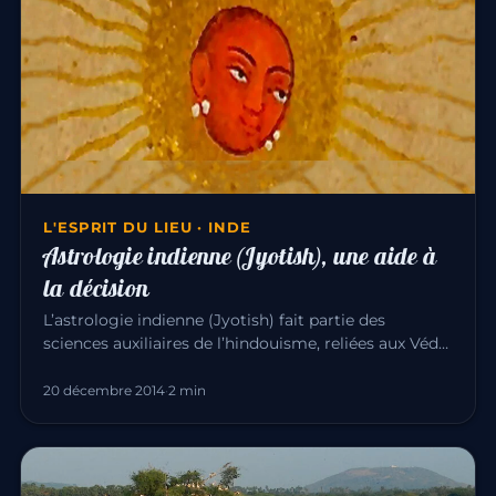
L'ESPRIT DU LIEU · INDE
Astrologie indienne (Jyotish), une aide à
la décision
L’astrologie indienne (Jyotish) fait partie des
sciences auxiliaires de l’hindouisme, reliées aux Véda.
En Inde, aucune…
20 décembre 2014
·
2 min