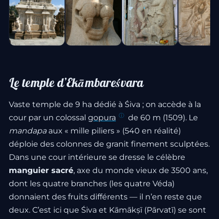
Le temple d’Ekāmbareśvara
Vaste temple de 9 ha dédié à Śiva ; on accède à la
cour par un colossal
gopura
de 60 m (1509). Le
mandapa
aux « mille piliers » (540 en réalité)
déploie des colonnes de granit finement sculptées.
Dans une cour intérieure se dresse le célèbre
manguier sacré
, axe du monde vieux de 3500 ans,
dont les quatre branches (les quatre Véda)
donnaient des fruits différents — il n’en reste que
deux. C’est ici que Śiva et Kāmākṣī (Pārvatī) se sont