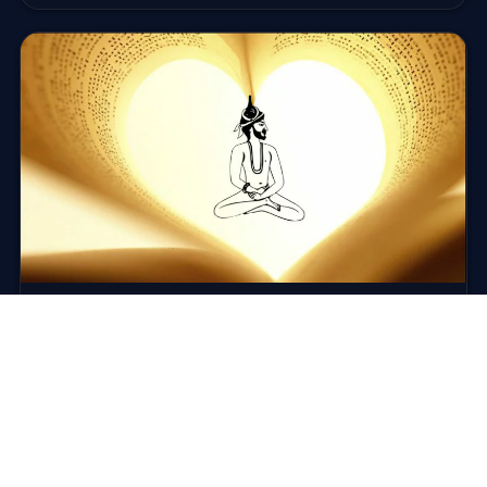
RESSOURCES
Livres, sur le Yoga traditionnel
Il existe aujourd’hui de nombreux ouvrages de
référence sur le yoga traditionnel. Voici une sélection
autour de l’Ashtan…
3 mars 2016
·
3 min