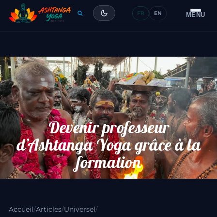
FR
EN
Formation
MENU
Articles
Glossaire
Contact
Devenir professeur
d’Ashtanga Yoga grâce à la
formation
Accueil
/
Articles
/
Universel
/