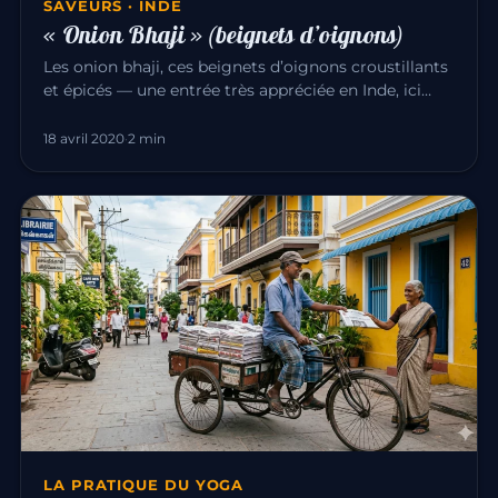
SAVEURS · INDE
« Onion Bhaji » (beignets d’oignons)
Les onion bhaji, ces beignets d’oignons croustillants
et épicés — une entrée très appréciée en Inde, ici
façon Ranesh (B…
18 avril 2020
·
2 min
LA PRATIQUE DU YOGA