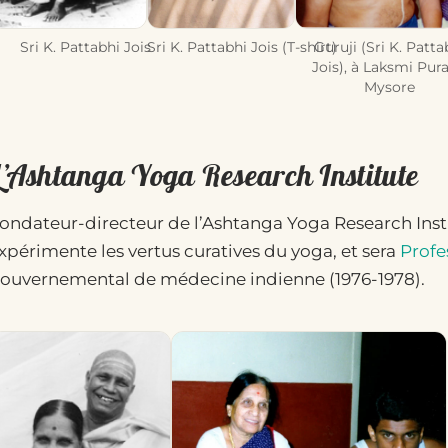
Sri K. Pattabhi Jois
Sri K. Pattabhi Jois (T-shirt)
Guruji (Sri K. Patta
Jois), à Laksmi Pur
Mysore
L’Ashtanga Yoga Research Institute
ondateur-directeur de l’Ashtanga Yoga Research Instit
xpérimente les vertus curatives du yoga, et sera
Profe
ouvernemental de médecine indienne (1976-1978).