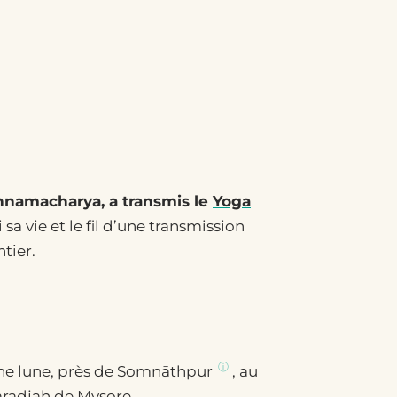
ishnamacharya, a transmis le
Yoga
 sa vie et le fil d’une transmission
tier.
eine lune, près de
Somnāthpur
, au
haradjah de Mysore.