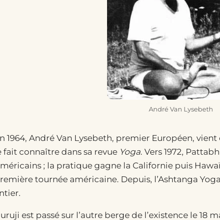
André Van Lysebeth
n 1964, André Van Lysebeth, premier Européen, vient 
e fait connaître dans sa revue
Yoga
. Vers 1972, Pattabh
méricains ; la pratique gagne la Californie puis Hawaï.
remière tournée américaine. Depuis, l’Ashtanga Yog
ntier.
uruji est passé sur l’autre berge de l’existence le 18 m