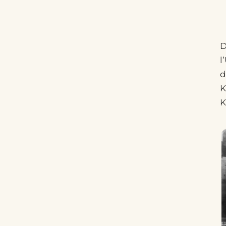
D
l
d
K
K