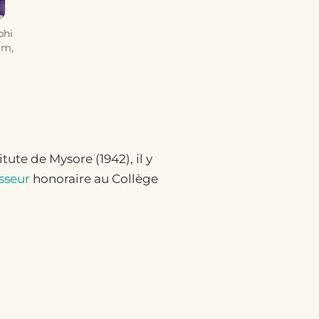
bhi
am,
ute de Mysore (1942), il y
sseur
honoraire au Collège