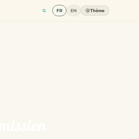
FR
EN
Thème
smission