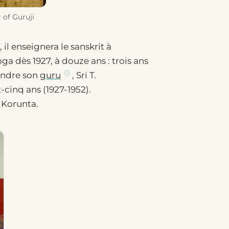
 of Guruji
il enseignera le sanskrit à
ga dès 1927, à douze ans : trois ans
oindre son
guru
, Sri T.
cinq ans (1927-1952).
 Korunta.