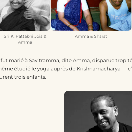
Sri K. Pattabhi Jois &
Amma & Sharat
Amma
l fut marié à Savitramma, dite Amma, disparue trop tôt
ême étudié le yoga auprès de Krishnamacharya — c’est
urent trois enfants.