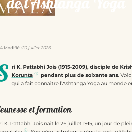
de l’Ashtanga Yoga
14
·
Modifié :
20 juillet 2026
S
ri K. Pattabhi Jois (1915-2009), disciple de Kr
Korunta
pendant plus de soixante ans.
Voici
qui a fait connaître l’Ashtanga Yoga au monde en
Jeunesse et formation
ri K. Pattabhi Jois naît le 26 juillet 1915, un jour de pl
arnataka
. Son père, astrologue réputé, sert le Ma