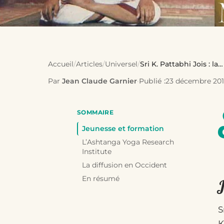
Accueil
/
Articles
/
Universel
/
Sri K. Pattabhi Jois : la…
Par
Jean Claude Garnier
·
Publié :
23 décembre 20
SOMMAIRE
Jeunesse et formation
L’Ashtanga Yoga Research
Institute
La diffusion en Occident
En résumé
S
K