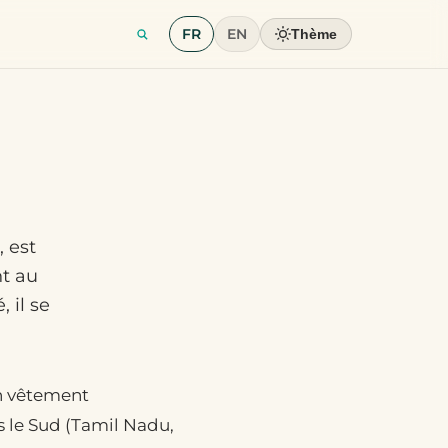
FR
EN
Thème
, est
t au
 il se
un vêtement
 le Sud (Tamil Nadu,