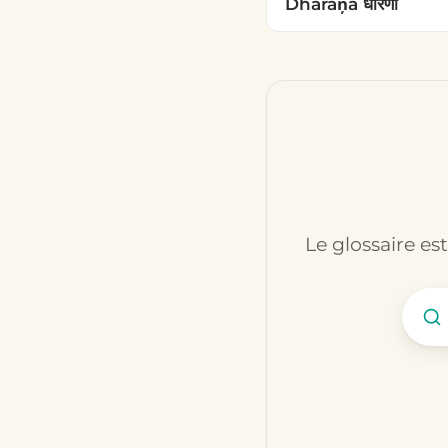
Dhāraņā धारणा
Le glossaire es