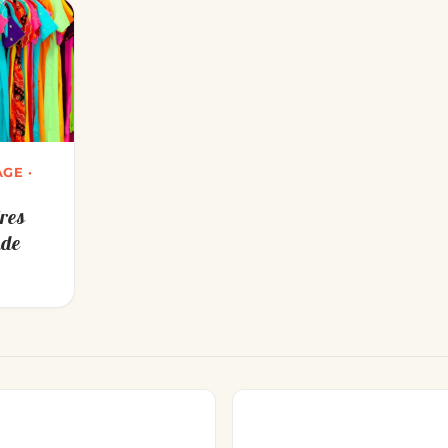
GE ·
ires
nde