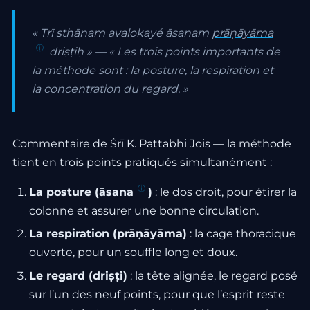
« Trī sthānam avalokayé āsanam
prāṇāyāma
driṣṭiḥ » — « Les trois points importants de
la méthode sont : la posture, la respiration et
la concentration du regard. »
Commentaire de Śrī K. Pattabhi Jois — la méthode
tient en trois points pratiqués simultanément :
La posture (
āsana
)
: le dos droit, pour étirer la
colonne et assurer une bonne circulation.
La respiration (prāṇāyāma)
: la cage thoracique
ouverte, pour un souffle long et doux.
Le regard (driṣṭi)
: la tête alignée, le regard posé
sur l’un des neuf points, pour que l’esprit reste