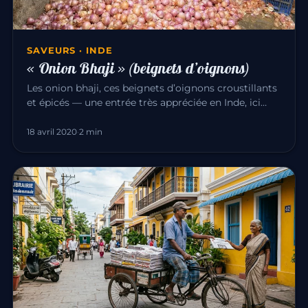
SAVEURS · INDE
« Onion Bhaji » (beignets d’oignons)
Les onion bhaji, ces beignets d’oignons croustillants
et épicés — une entrée très appréciée en Inde, ici
façon Ranesh (B…
18 avril 2020
·
2 min