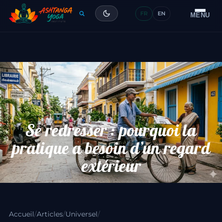
FR
EN
Formation
MENU
Articles
Glossaire
Contact
Se redresser : pourquoi la
pratique a besoin d’un regard
extérieur
Accueil
/
Articles
/
Universel
/