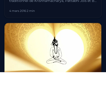
traditionnel de Krishnamacharya, Pattabhi Jois et B.
K. S. Iyengar. Voici…
4 mars 2016
·
2 min
RESSOURCES
Livres, sur le Yoga traditionnel
Il existe aujourd’hui de nombreux ouvrages de
référence sur le yoga traditionnel. Voici une sélection