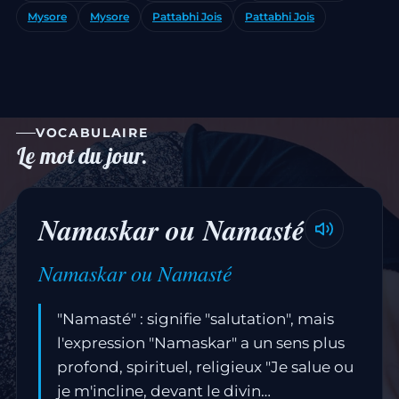
Mysore
Mysore
Pattabhi Jois
Pattabhi Jois
VOCABULAIRE
Le mot du jour.
Namaskar ou Namasté
Namaskar ou Namasté
"Namasté" : signifie "salutation", mais
l'expression "Namaskar" a un sens plus
profond, spirituel, religieux "Je salue ou
je m'incline, devant le divin…