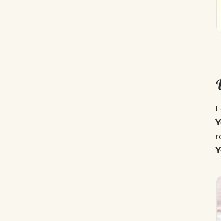
L
Y
r
Y