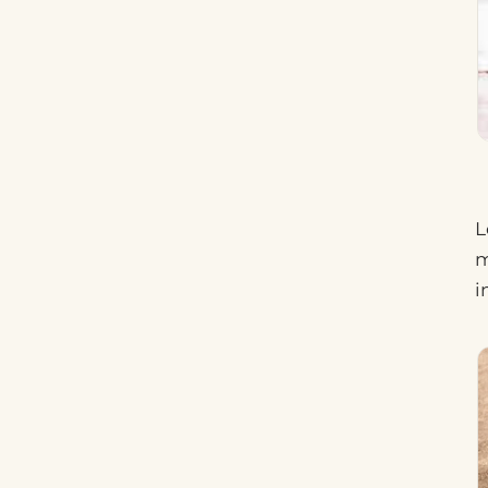
L
m
i