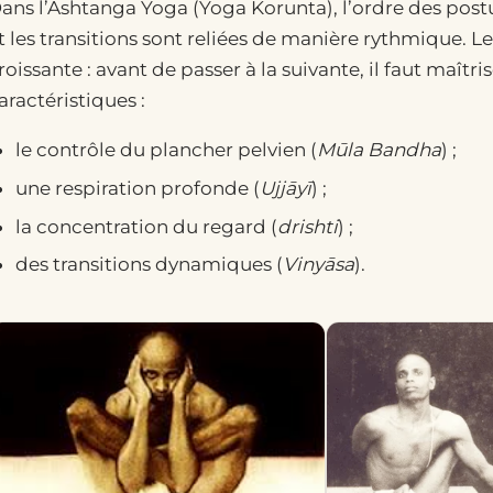
ans l’Ashtanga Yoga (Yoga Korunta), l’ordre des post
t les transitions sont reliées de manière rythmique. Les
roissante : avant de passer à la suivante, il faut maîtri
aractéristiques :
le contrôle du plancher pelvien (
Mūla Bandha
) ;
une respiration profonde (
Ujjāyī
) ;
la concentration du regard (
drishti
) ;
des transitions dynamiques (
Vinyāsa
).