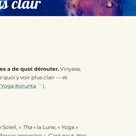
s clair
es a de quoi dérouter.
Vinyasa,
quoi y voir plus clair — et
(
Yoga Korunta
).
e Soleil, «
Tha
» la Lune, « Yoga »
 forces opposées ». C’est peut-être