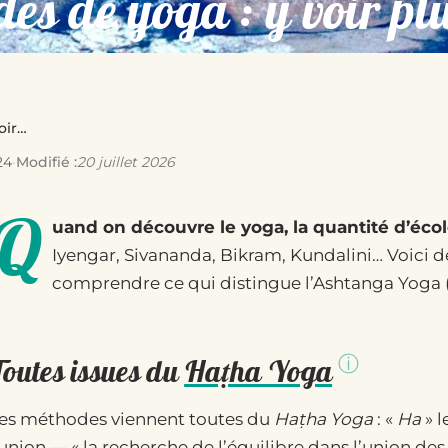
es de yoga : y voir plu
oir…
24
·
Modifié :
20 juillet 2026
Q
uand on découvre le yoga, la quantité d’écol
Iyengar, Sivananda, Bikram, Kundalini… Voici de 
comprendre ce qui distingue l’Ashtanga Yoga 
Toutes issues du
Haṭha Yoga
es méthodes viennent toutes du
Haṭha Yoga
: «
Ha
» l
’union — « la recherche de l’équilibre dans l’union des