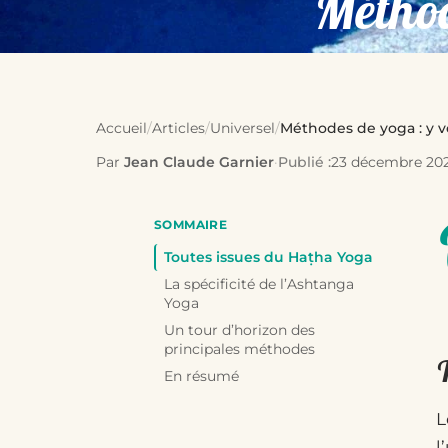
Méthod
Accueil
/
Articles
/
Universel
/
Méthodes de yoga : y v
Par
Jean Claude Garnier
·
Publié :
23 décembre 20
SOMMAIRE
Toutes issues du Haṭha Yoga
La spécificité de l’Ashtanga
Yoga
Un tour d’horizon des
principales méthodes
En résumé
L
l