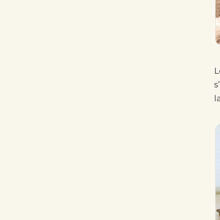
L
s
l