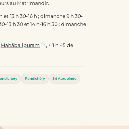
eurs au Matrimandir.
 et 13 h 30-16 h ; dimanche 9 h 30-
0-13 h 30 et 14 h-16 h 30 ; dimanche
e
Mahābalipuram
, ≈ 1 h 45 de
ondichéry
Pondichéry
Sri Aurobindo