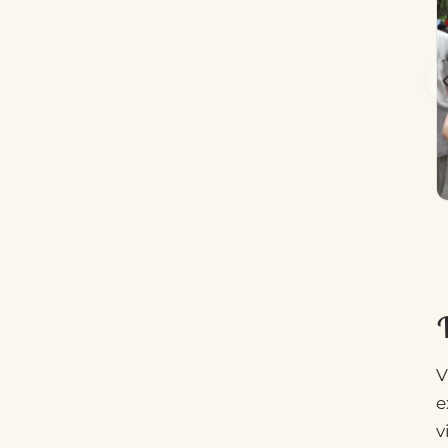
V
V
e
v