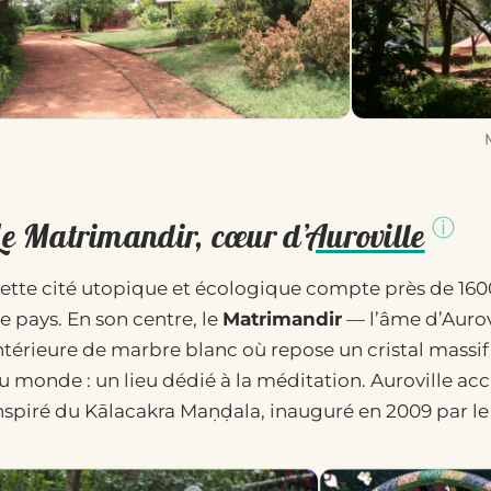
Le Matrimandir, cœur d’
Auroville
ette cité utopique et écologique compte près de 160
e pays. En son centre, le
Matrimandir
— l’âme d’Aurov
ntérieure de marbre blanc où repose un cristal massif
u monde : un lieu dédié à la méditation. Auroville accu
nspiré du Kālacakra Maṇḍala, inauguré en 2009 par le 