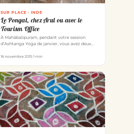
SUR PLACE · INDE
Le Pongal, chez Arul ou avec le
Tourism Office
À Mahābalipuram, pendant votre session
d’Ashtanga Yoga de janvier, vous avez deux
façons de vivre le Pongal — l’une des…
16 novembre 2015
·
1 min