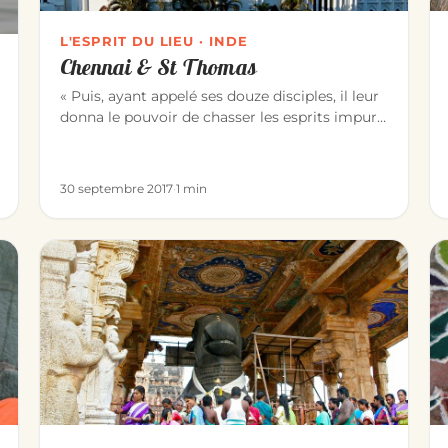
L'ESPRIT DU LIEU · INDE
Chennai & St Thomas
« Puis, ayant appelé ses douze disciples, il leur
donna le pouvoir de chasser les esprits impurs
et de guérir toute mala…
30 septembre 2017
·
1 min