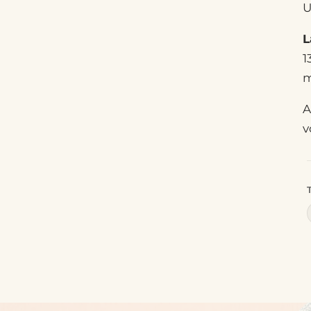
U
L
1
m
A
v