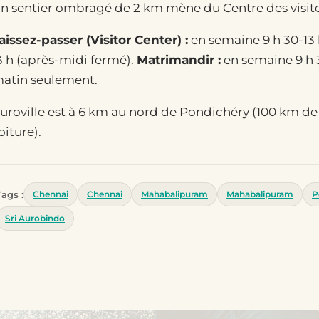
n sentier ombragé de 2 km mène du Centre des visit
aissez-passer (Visitor Center) :
en semaine 9 h 30-13 h
3 h (après-midi fermé).
Matrimandir :
en semaine 9 h 3
atin seulement.
uroville est à 6 km au nord de Pondichéry (100 km d
oiture).
Tags :
Chennai
Chennai
Mahabalipuram
Mahabalipuram
P
Sri Aurobindo