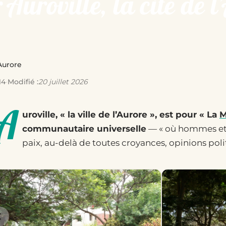
 Auroville, la cité de 
’Aurore
14
·
Modifié :
20 juillet 2026
A
uroville, « la ville de l’Aurore », est pour « La
M
communautaire universelle
— « où hommes et 
paix, au-delà de toutes croyances, opinions polit