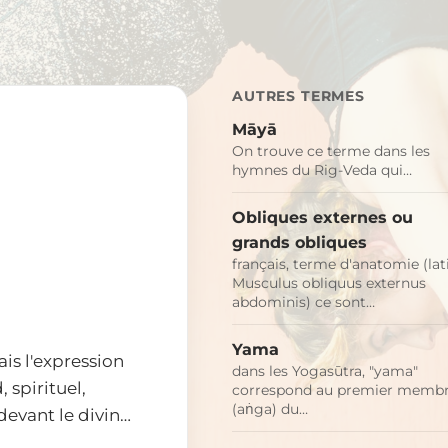
AUTRES TERMES
Māyā
On trouve ce terme dans les
hymnes du Rig-Veda qui…
Obliques externes ou
grands obliques
français, terme d'anatomie (lat
Musculus obliquus externus
abdominis) ce sont…
Yama
ais l'expression
dans les Yogasūtra, "yama"
 spirituel,
correspond au premier memb
(aṅga) du…
 devant le divin…