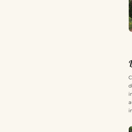
C
d
i
a
i