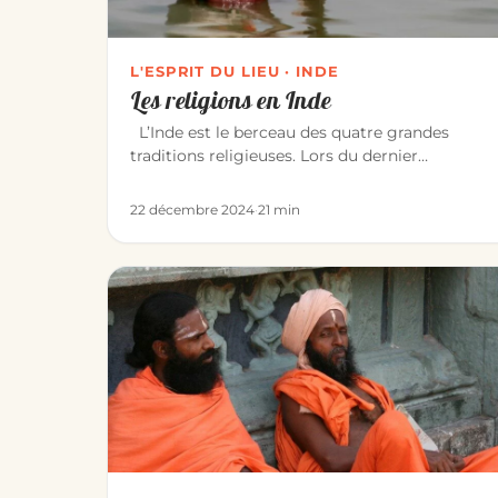
L'ESPRIT DU LIEU · INDE
Les religions en Inde
L’Inde est le berceau des quatre grandes
traditions religieuses. Lors du dernier
recensement de 1991, il y avait : Hin…
22 décembre 2024
·
21 min