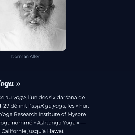
Norman Allen
Yoga »
nce au
yoga
, l’un des six darśana de
II-29 définit l’
aṣṭāṅga yoga
, les « huit
Yoga Research Institute of Mysore
un yoga nommé « Ashtanga Yoga » —
a Californie jusqu’à Hawaï.