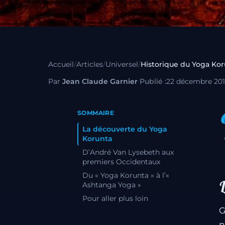
Accueil
/
Articles
/
Universel
/
Par
Jean Claude Garnier
·
Publié :
22 décembre 20
SOMMAIRE
La découverte du Yoga
Korunta
D’André Van Lysebeth aux
premiers Occidentaux
Du « Yoga Korunta » à l’«
Ashtanga Yoga »
Pour aller plus loin
G
n