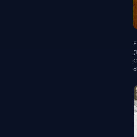
E
(
C
d