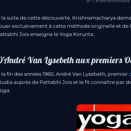
Sri T. Krishnamacharya
 la suite de cette découverte, Krishnamacharya deman
ouer exclusivement à cette méthode originelle et de l
attabhi Jois enseigna le Yoga Korunta.
D’André Van Lysebeth aux premiers O
 la fin des années 1960, André Van Lysebeth, premier
tudia auprès de Pattabhi Jois et le fit connaître par d
oga
.