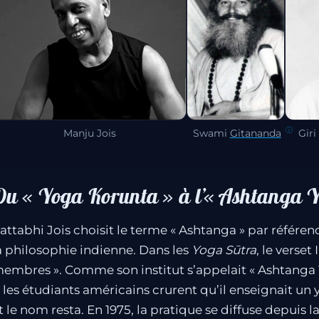
Manju Jois
Swami
Gitananda
Giri
Du « Yoga Korunta » à l’« Ashtanga 
attabhi Jois choisit le terme « Ashtanga » par référe
a philosophie indienne. Dans les
Yoga Sūtra
, le verset 
embres ». Comme son institut s’appelait « Ashtanga 
, les étudiants américains crurent qu’il enseignait 
t le nom resta. En 1975, la pratique se diffuse depuis l