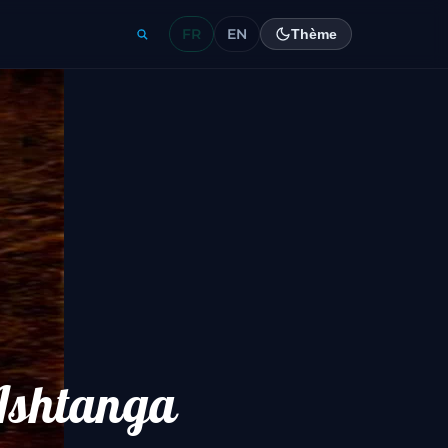
FR
EN
Thème
Ashtanga