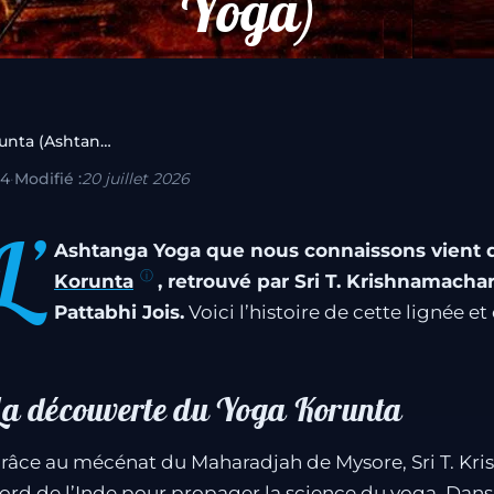
Yoga)
Historique du Yoga Korunta (Ashtanga Yoga)
14
·
Modifié :
20 juillet 2026
L’
Ashtanga Yoga que nous connaissons vient d
Korunta
, retrouvé par Sri T. Krishnamachar
Pattabhi Jois.
Voici l’histoire de cette lignée e
La découverte du Yoga Korunta
râce au mécénat du Maharadjah de Mysore, Sri T. Kr
ord de l’Inde pour propager la science du yoga. Dans 