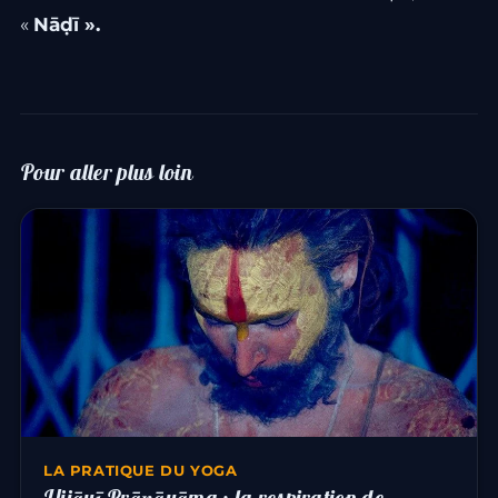
«
Nāḍī ».
Pour aller plus loin
LA PRATIQUE DU YOGA
Ujjāyī Prāṇāyāma : la respiration de