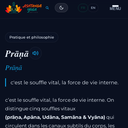
FR
EN
Formation
MENU
Articles
Pratique et philosophie
Glossaire
Prāṇā
Contact
Prāṇā
c'est le souffle vital, la force de vie interne.
c’est le souffle vital, la force de vie interne. On
distingue cinq souffles vitaux
(prāṇa,
Apāna, Udāna, Samāna & Vyāna)
qui
circulent dans les canaux subtils du corps, les