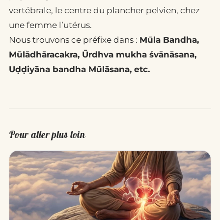
vertébrale, le centre du plancher pelvien, chez
une femme l’utérus.
Nous trouvons ce préfixe dans :
Mūla Bandha,
Mūlādhāracakra,
Ūrdhva mukha śvānāsana,
Uḍḍiyāna bandha Mūlāsana,
etc.
Pour aller plus loin