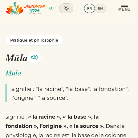
FR
EN
Formation
MENU
Articles
Pratique et philosophie
Glossaire
Mūla
Contact
Mūla
signifie : "la racine", "la base", la fondation",
l'origine", "la source".
signifie :
« la racine », « la base », la
fondation », l’origine », « la source ».
Dans la
physiologie, la racine est la base de la colonne