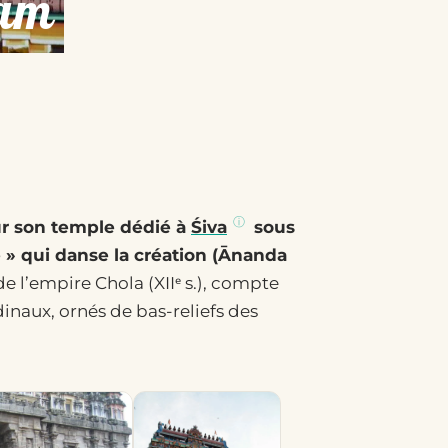
ram
ur son temple dédié à
Śiva
sous
 » qui danse la création (Ānanda
e l’empire Chola (XIIᵉ s.), compte
dinaux, ornés de bas-reliefs des