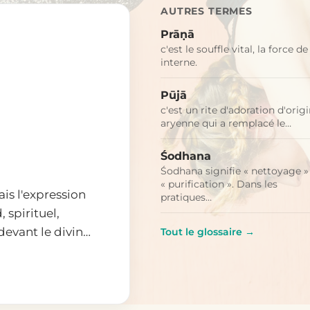
AUTRES TERMES
Prāṇā
c'est le souffle vital, la force de
interne.
Pūjā
c'est un rite d'adoration d'orig
aryenne qui a remplacé le…
Śodhana
Śodhana signifie « nettoyage »
« purification ». Dans les
ais l'expression
pratiques…
 spirituel,
 devant le divin…
Tout le glossaire →