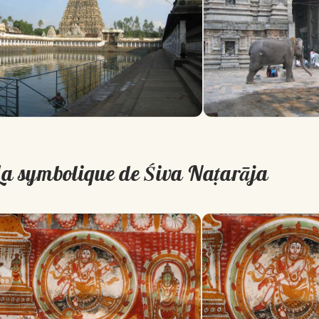
La symbolique de Śiva Naṭarāja