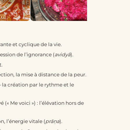
ante et cyclique de la vie.
ssion de l’ignorance (
avidyā
).
t.
ction, la mise à distance de la peur.
 la création par le rythme et le
é (« Me voici ») : l’élévation hors de
, l’énergie vitale (
prāṇa
).