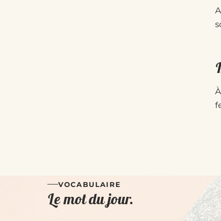
A
s
À
f
VOCABULAIRE
Le mot du jour.