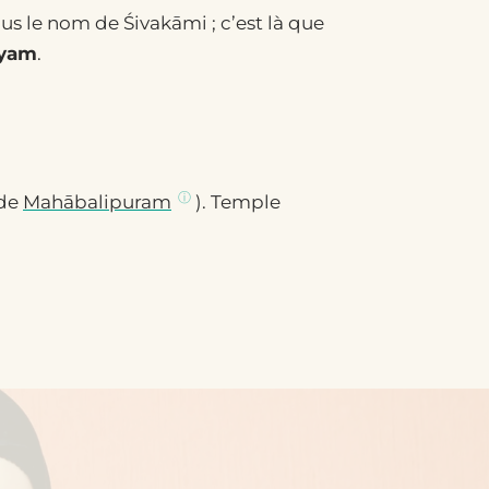
us le nom de Śivakāmi ; c’est là que
ṭyam
.
 de
Mahābalipuram
). Temple