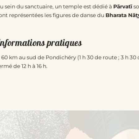
u sein du sanctuaire, un temple est dédié à
Pārvatī
so
ont représentées les figures de danse du
Bharata Nā
Informations pratiques
 60 km au sud de Pondichéry (1 h 30 de route ; 3 h 30
ermé de 12 h à 16 h.