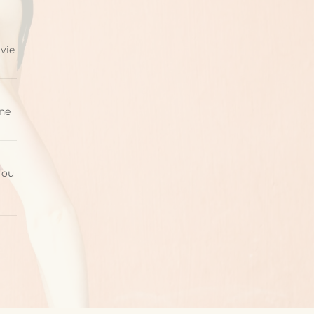
 vie
ine
 ou