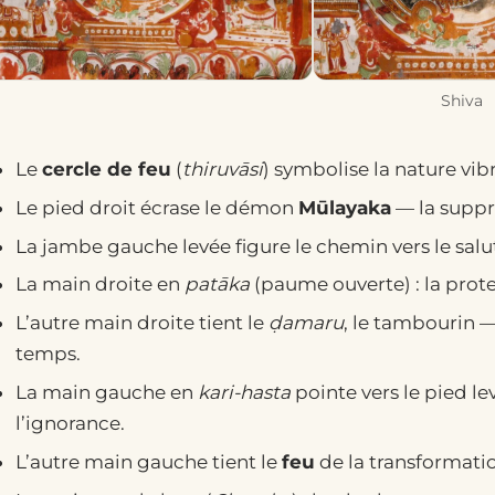
Shiva
Le
cercle de feu
(
thiruvāsi
) symbolise la nature vibr
Le pied droit écrase le démon
Mūlayaka
— la suppre
La jambe gauche levée figure le chemin vers le salu
La main droite en
patāka
(paume ouverte) : la prote
L’autre main droite tient le
ḍamaru
, le tambourin —
temps.
La main gauche en
kari-hasta
pointe vers le pied lev
l’ignorance.
L’autre main gauche tient le
feu
de la transformation