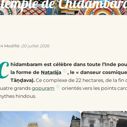
 temple de Chidamba
m
14
·
Modifié :
20 juillet 2026
C
hidambaram est célèbre dans toute l’Inde po
la forme de
Naṭarāja
, le « danseur cosmique
Tāṇḍava).
Ce complexe de 22 hectares, de la fin d
uatre grands
gopuram
orientés vers les points car
ythes hindous.