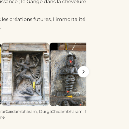
aissance ; le Gange dans la chevelure
 les créations futures, l’immortalité
.
rance
Chidambharam, Durga
Chidambharam, Patanjali
Chidambaram 
ne