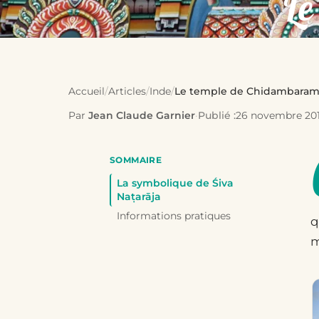
Le
Accueil
/
Articles
/
Inde
/
Le temple de Chidambara
Par
Jean Claude Garnier
·
Publié :
26 novembre 20
SOMMAIRE
La symbolique de Śiva
Naṭarāja
Informations pratiques
q
m