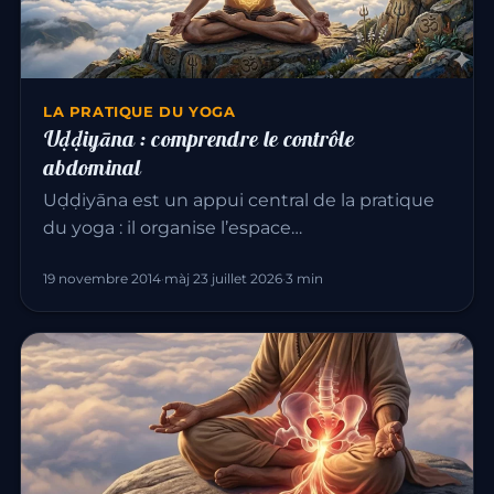
LA PRATIQUE DU YOGA
Uḍḍiyāna : comprendre le contrôle
abdominal
Uḍḍiyāna est un appui central de la pratique
du yoga : il organise l’espace…
19 novembre 2014
·
màj 23 juillet 2026
·
3 min