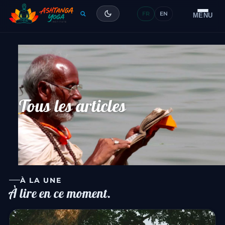
FR
EN
Formation
MENU
Articles
Glossaire
Contact
Tous les articles
À LA UNE
À lire en ce moment.