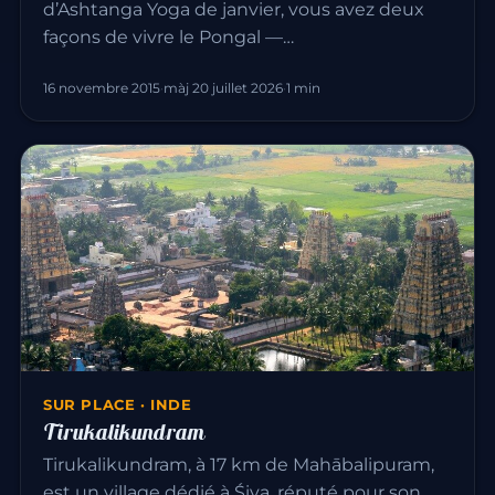
d’Ashtanga Yoga de janvier, vous avez deux
façons de vivre le Pongal —…
16 novembre 2015
·
màj 20 juillet 2026
·
1 min
SUR PLACE · INDE
Tirukalikundram
Tirukalikundram, à 17 km de Mahābalipuram,
est un village dédié à Śiva, réputé pour son