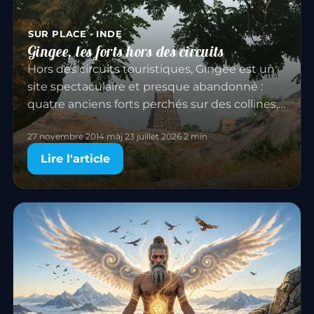
SUR PLACE · INDE
Gingee, les forts hors des circuits
Hors des circuits touristiques, Gingee est un
site spectaculaire et presque abandonné :
quatre anciens forts perchés sur des collines,
au milieu d’un paysage granitique
27 novembre 2014
·
màj 23 juillet 2026
·
2 min
extraordinaire, entre rizières…
Lire l'article