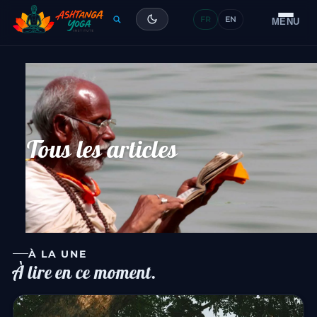
FR
EN
Formation
MENU
Articles
Glossaire
Contact
Tous les articles
À LA UNE
À lire en ce moment.