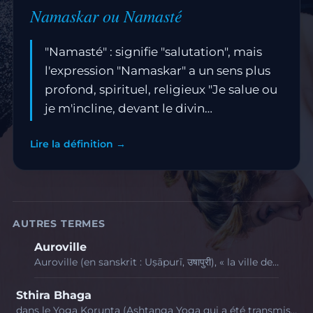
Namaskar ou Namasté
"Namasté" : signifie "salutation", mais
l'expression "Namaskar" a un sens plus
profond, spirituel, religieux "Je salue ou
je m'incline, devant le divin…
Lire la définition →
AUTRES TERMES
Auroville
Auroville (en sanskrit : Uṣāpurī, उषापुरी), « la ville de…
Sthira Bhaga
dans le Yoga Korunta (Ashtanga Yoga qui a été transmis…