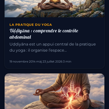
LA PRATIQUE DU YOGA
Uḍḍiyāna : comprendre le contrôle
abdominal
Uḍḍiyāna est un appui central de la pratique
du yoga : il organise l’espace…
19 novembre 2014
·
màj 23 juillet 2026
·
3 min