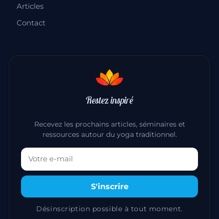
SUR PLACE · GRÈCE
Que faire à l’île d’Andros ?
Andros, l’une des plus vastes et fertiles îles
des Cyclades, est épargnée par le tourisme de
masse. Chose…
30 décembre 2014
·
màj 20 juillet 2026
·
1 min