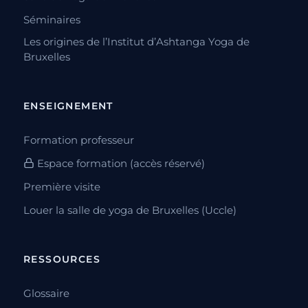
SUR PLACE · INDE
DakshinaChitra
DakshinaChitra est un musée d’histoire
vivante dédié au patrimoine et à la culture du
Sud de l’Inde :…
26 novembre 2014
·
màj 20 juillet 2026
·
1 min