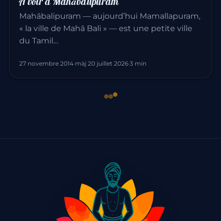
À voir à Mahābalipuram
Mahābalipuram — aujourd’hui Mamallapuram,
« la ville de Mahā Bali » — est une petite ville
du Tamil…
27 novembre 2014
·
màj 20 juillet 2026
·
3 min
SUR PLACE · INDE