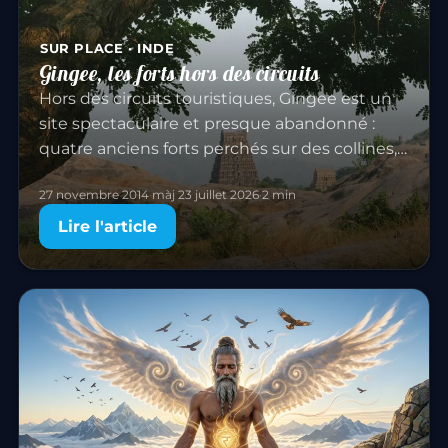
SUR PLACE · INDE
Gingee, les forts hors des circuits
Hors des circuits touristiques, Gingee est un
site spectaculaire et presque abandonné :
quatre anciens forts perchés sur des collines,
au milieu d’un paysage granitique
27 novembre 2014
·
màj 23 juillet 2026
·
2 min
extraordinaire, entre rizières…
Lire l'article