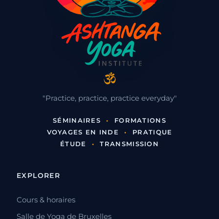
Cholamandal, un village d’artistes
Le village d’artistes de Cholamandal, entre
Mahābalipuram (40 km) et Chennai (20 km),
est une coopérative de création.…
26 novembre 2014
·
màj 20 juillet 2026
·
1 min