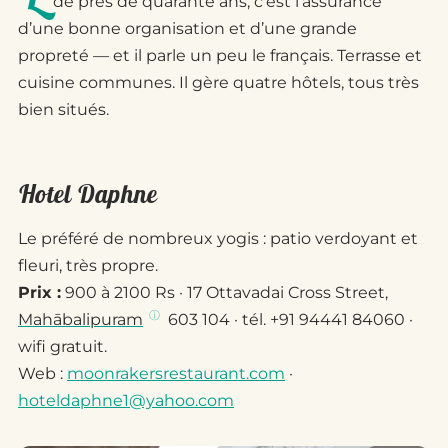
de près de quarante ans, c’est l’assurance
d’une bonne organisation et d’une grande
propreté — et il parle un peu le français. Terrasse et
cuisine communes. Il gère quatre hôtels, tous très
bien situés.
Hotel Daphne
Le préféré de nombreux yogis : patio verdoyant et
fleuri, très propre.
Prix :
900 à 2100 Rs · 17 Ottavadai Cross Street,
Mahābalipuram
603 104 · tél. +91 94441 84060 ·
wifi gratuit.
Web :
moonrakersrestaurant.com
·
hoteldaphne1@yahoo.com