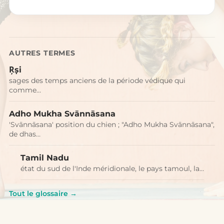
AUTRES TERMES
Ŗṣi
sages des temps anciens de la période védique qui
comme…
Adho Mukha Svānnāsana
'Svānnāsana' position du chien ; "Adho Mukha Svānnāsana",
de dhas…
Tamil Nadu
état du sud de l'Inde méridionale, le pays tamoul, la…
Tout le glossaire →