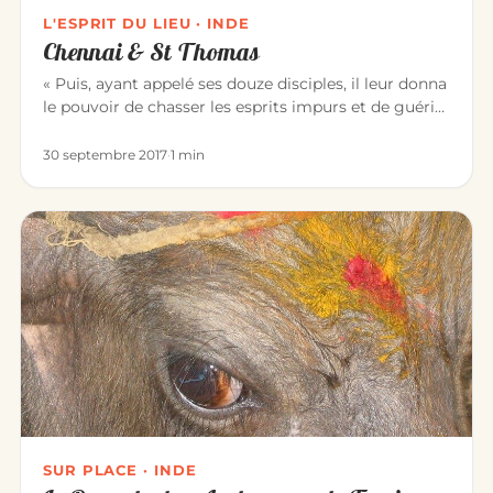
L'ESPRIT DU LIEU · INDE
Chennai & St Thomas
« Puis, ayant appelé ses douze disciples, il leur donna
le pouvoir de chasser les esprits impurs et de guérir
toute mala…
30 septembre 2017
·
1 min
SUR PLACE · INDE