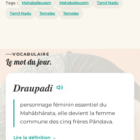
Tags :
Mahabalipuram
Mahabalipuram
Tamil Nadu
Tamil Nadu
Temples
Temples
VOCABULAIRE
Le mot du jour.
Draupadi
personnage féminin essentiel du
Mahābhārata, elle devient la femme
commune des cinq frères Pāndava.
Lire la définition →