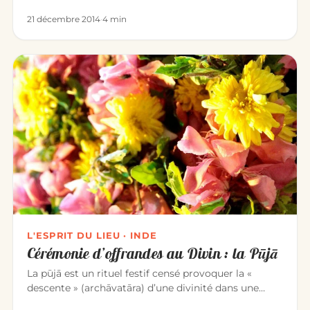
dessins de…
21 décembre 2014
·
4 min
L'ESPRIT DU LIEU · INDE
Cérémonie d’offrandes au Divin : la Pūjā
La pūjā est un rituel festif censé provoquer la «
descente » (archāvatāra) d’une divinité dans une
image qui la représen…