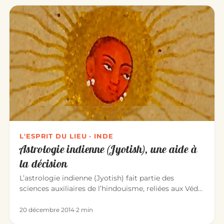
L'ESPRIT DU LIEU · INDE
Astrologie indienne (Jyotish), une aide à
la décision
L’astrologie indienne (Jyotish) fait partie des
sciences auxiliaires de l’hindouisme, reliées aux Véda.
En Inde, aucune…
20 décembre 2014
·
2 min