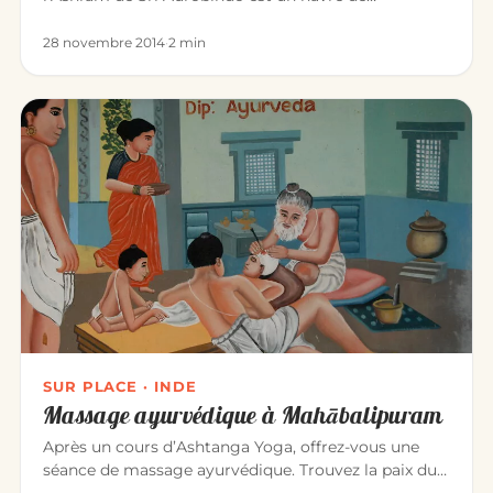
méditation. Installé « Mari…
28 novembre 2014
·
2 min
SUR PLACE · INDE
Massage ayurvédique à Mahābalipuram
Après un cours d’Ashtanga Yoga, offrez-vous une
séance de massage ayurvédique. Trouvez la paix du
corps et de l’âme grâc…