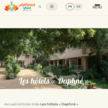
FR
EN
Formation
MENU
Articles
Glossaire
Contact
Les hôtels « Daphné »
Accueil
/
Articles
/
Inde
/
Les hôtels « Daphné »