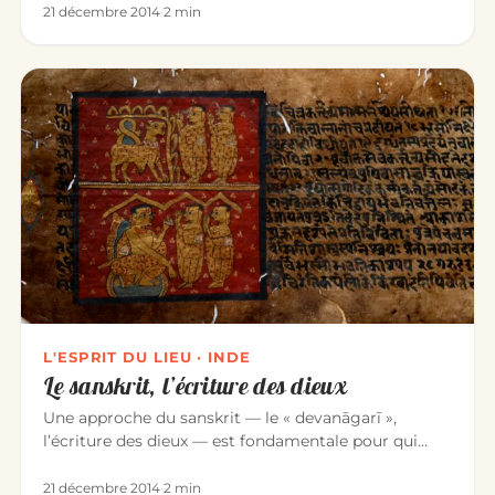
21 décembre 2014
·
2 min
L'ESPRIT DU LIEU · INDE
Le sanskrit, l’écriture des dieux
Une approche du sanskrit — le « devanāgarī »,
l’écriture des dieux — est fondamentale pour qui
étudie la culture indienn…
21 décembre 2014
·
2 min