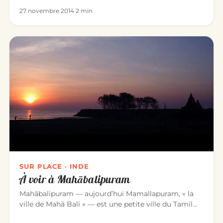
27 novembre 2014
·
2 min
SUR PLACE · INDE
À voir à Mahābalipuram
Mahābalipuram — aujourd’hui Mamallapuram, « la
ville de Mahā Bali » — est une petite ville du Tamil
Nadu, à 60 km au sud…