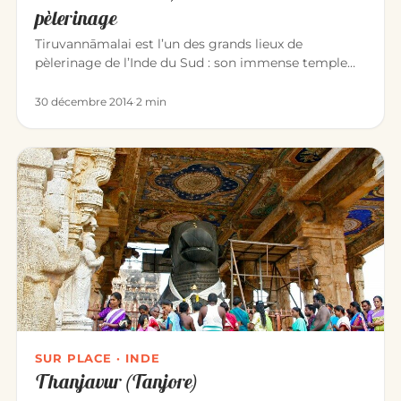
pèlerinage
Tiruvannāmalai est l’un des grands lieux de
pèlerinage de l’Inde du Sud : son immense temple
d’Annamalaiyar dédié à Śiva…
30 décembre 2014
·
2 min
SUR PLACE · INDE
Thanjavur (Tanjore)