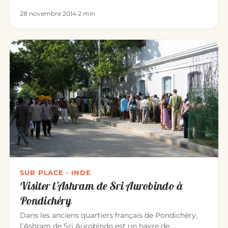
hommes et f…
28 novembre 2014
·
2 min
SUR PLACE · INDE
Visiter l’Ashram de Sri Aurobindo à
Pondichéry
Dans les anciens quartiers français de Pondichéry,
l’Ashram de Sri Aurobindo est un havre de