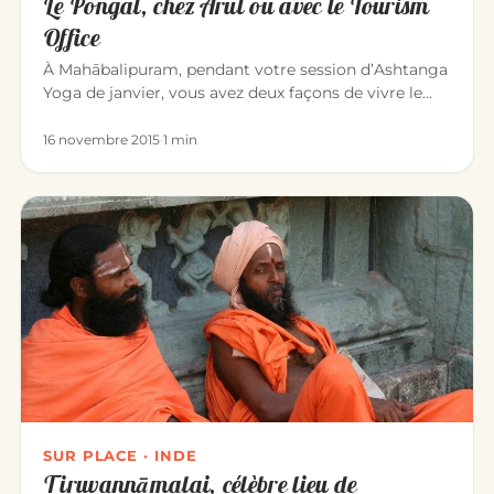
Le Pongal, chez Arul ou avec le Tourism
Office
À Mahābalipuram, pendant votre session d’Ashtanga
Yoga de janvier, vous avez deux façons de vivre le
Pongal — l’une des…
16 novembre 2015
·
1 min
SUR PLACE · INDE
Tiruvannāmalai, célèbre lieu de