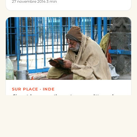
27 novembre 2014
·
3 min
SUR PLACE · INDE
Kanchipuram, l’une des sept villes saintes
de l’Inde
Kanchipuram, « la ville d’or » (de kanchi, l’or, et
puram, la ville), est l’une des sept villes saintes de
l’Inde. Ancie…
27 novembre 2014
·
3 min