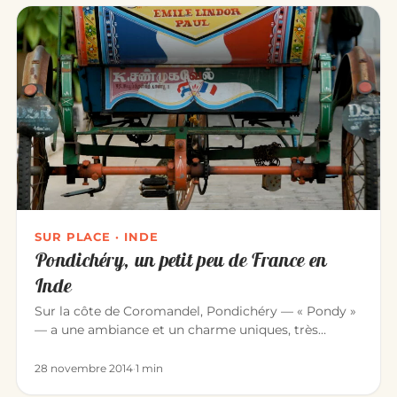
SUR PLACE · INDE
Pondichéry, un petit peu de France en
Inde
Sur la côte de Coromandel, Pondichéry — « Pondy »
— a une ambiance et un charme uniques, très
différents du reste de l’I…
28 novembre 2014
·
1 min