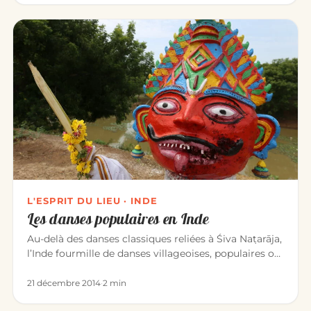
L'ESPRIT DU LIEU · INDE
Les danses populaires en Inde
Au-delà des danses classiques reliées à Śiva Naṭarāja,
l’Inde fourmille de danses villageoises, populaires ou
sacrées. O…
21 décembre 2014
·
2 min