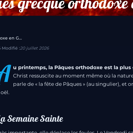
es grecque orthodoxe 
La Pâques grecque orthodoxe en Grèce
5
·
Modifié :
20 juillet 2026
A
u printemps, la Pâques orthodoxe est la plus
Christ ressuscite au moment même où la nature 
parle de « la fête de Pâques » (au singulier), et 
oël.
La Semaine Sainte
rès importante, elle déplace les foules. Le Vendredi sai