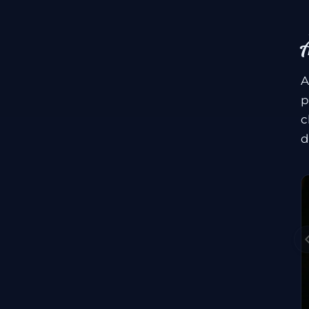
À
A
p
c
d