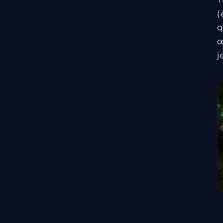
(
q
œ
j