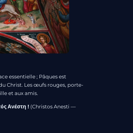
ace essentielle ; Pâques est
du Christ. Les œufs rouges, porte-
lle et aux amis.
ός Ανέστη !
(Christos Anesti —