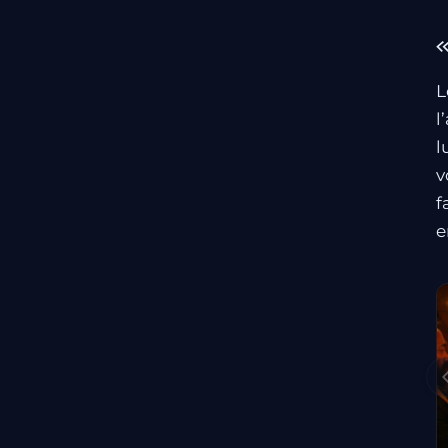
«
L
l
l
v
f
e