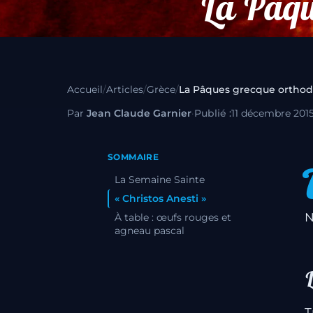
La Pâqu
Accueil
/
Articles
/
Grèce
/
Par
Jean Claude Garnier
·
Publié :
11 décembre 201
SOMMAIRE
La Semaine Sainte
« Christos Anesti »
N
À table : œufs rouges et
agneau pascal
T