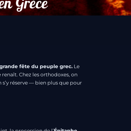
en Grèce
 grande fête du peuple grec.
Le
renaît. Chez les orthodoxes, on
on s’y réserve — bien plus que pour
nt, la procession de l’
Épitaphe