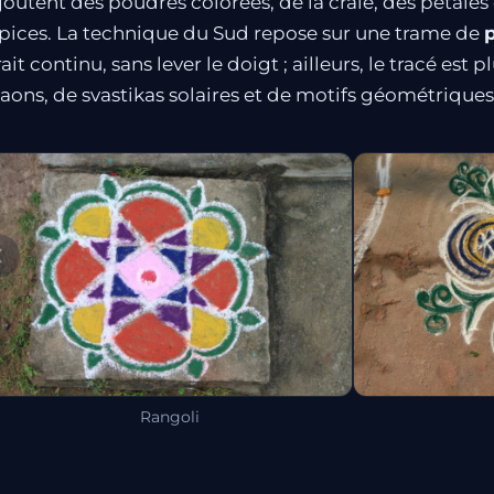
joutent des poudres colorées, de la craie, des pétales 
pices. La technique du Sud repose sur une trame de
p
rait continu, sans lever le doigt ; ailleurs, le tracé est pl
aons, de svastikas solaires et de motifs géométriques
Rangoli