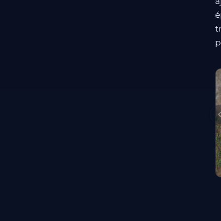
a
é
t
p