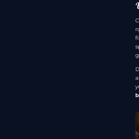
C
r
f
s
g
D
a
y
b