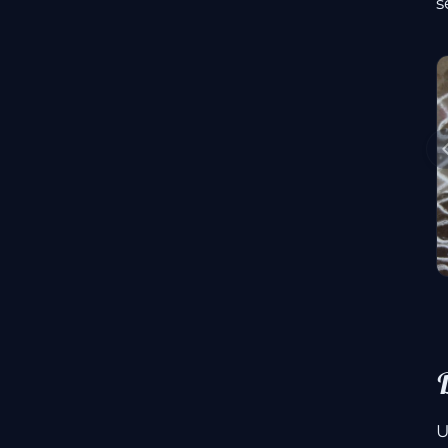
s
D
U