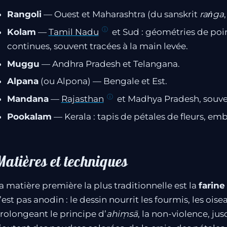
Rangoli
— Ouest et Maharashtra (du sanskrit
raṅga
Kolam
—
Tamil Nadu
et Sud : géométries de poin
continues, souvent tracées à la main levée.
Muggu
— Andhra Pradesh et Telangana.
Alpana
(ou Alpona) — Bengale et Est.
Mandana
—
Rajasthan
et Madhya Pradesh, souvent
Pookalam
— Kerala : tapis de pétales de fleurs, e
atières et techniques
a matière première la plus traditionnelle est la
farine
’est pas anodin : le dessin nourrit les fourmis, les oisea
rolongeant le principe d’
ahiṃsā
, la non-violence, ju