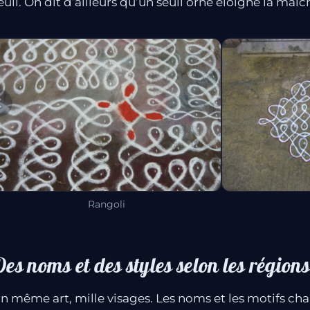
euil. On dit d’ailleurs qu’un seuil orné éloigne la mal
Rangoli
es noms et des styles selon les régions
n même art, mille visages. Les noms et les motifs chan