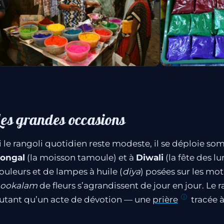
Les grandes occasions
i le rangoli quotidien reste modeste, il se déploie s
ongal
(la moisson tamoule) et à
Diwali
(la fête des lu
ouleurs et de lampes à huile (
diya
) posées sur les moti
ookalam
de fleurs s’agrandissent de jour en jour. Le r
utant qu’un acte de dévotion — une
prière
tracée à