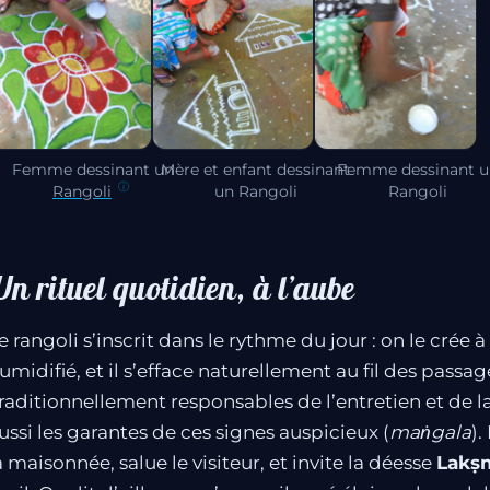
Femme dessinant un
Mère et enfant dessinant
Femme dessinant 
Rangoli
un Rangoli
Rangoli
n rituel quotidien, à l’aube
e rangoli s’inscrit dans le rythme du jour : on le crée à 
umidifié, et il s’efface naturellement au fil des passa
raditionnellement responsables de l’entretien et de l
ussi les garantes de ces signes auspicieux (
maṅgala
).
a maisonnée, salue le visiteur, et invite la déesse
Lakṣ