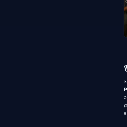
S
P
c
p
a