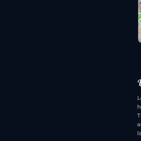
U
L
h
T
a
l