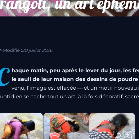
 rangoli, un art éphém
4
·
Modifié :
20 juillet 2026
C
haque matin, peu après le lever du jour, les f
le seuil de leur maison des dessins de poudre 
venu, l’image est effacée — et un motif nouveau r
uotidien se cache tout un art, à la fois décoratif, s