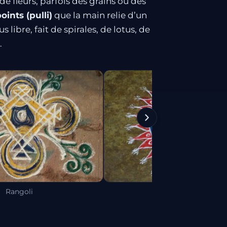
de fleurs, parfois des grains ou des
oints (pulli)
que la main relie d’un
us libre, fait de spirales, de lotus, de
.
Rangoli
Rangoli