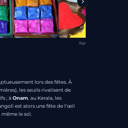
Rangoli poudre en coul
omptueusement lors des fêtes. À
mières), les seuils rivalisent de
fs ; à
Onam
, au Kerala, les
angoli est alors une fête de l’œil
 même le sol.