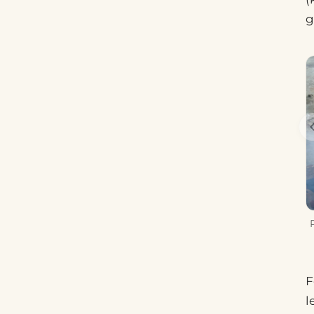
g
F
l