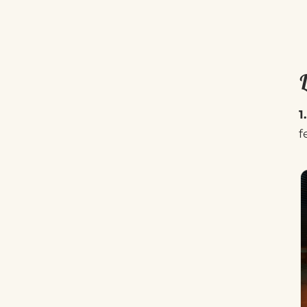
L
1
f