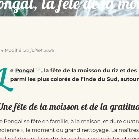
ongal, la fête de la mo
14
·
Modifié :
20 juillet 2026
L
e
Pongal
, la fête de la moisson du riz et de
parmi les plus colorés de l’Inde du Sud, autour 
ne fête de la moisson et de la gratitu
e Pongal se fête en famille, à la maison, et dure quat
ndienne », le moment du grand nettoyage. La maître
kolam) devant la porte, les vaches sont peintes et déc