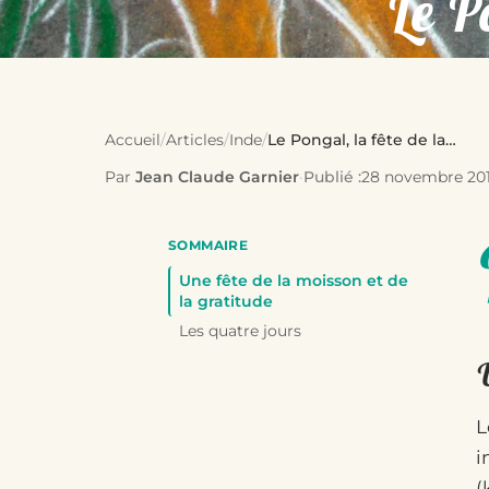
Le P
Accueil
/
Articles
/
Inde
/
Le Pongal, la fête de la…
Par
Jean Claude Garnier
·
Publié :
28 novembre 20
SOMMAIRE
Une fête de la moisson et de
la gratitude
Les quatre jours
U
L
i
(