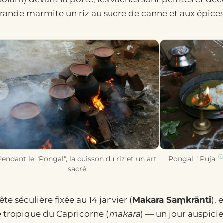
rande marmite un riz au sucre de canne et aux épices,
Pendant le "Pongal", la cuisson du riz et un art
Pongal "
Puja
sacré
ête séculière fixée au 14 janvier (
Makara Saṃkrānti
),
e tropique du Capricorne (
makara
) — un jour auspic