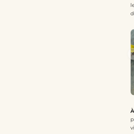
l
d
p
v