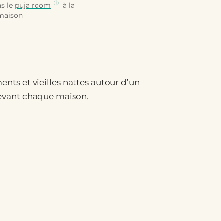
ns le
puja room
à la
maison
ents et vieilles nattes autour d’un
 devant chaque maison.