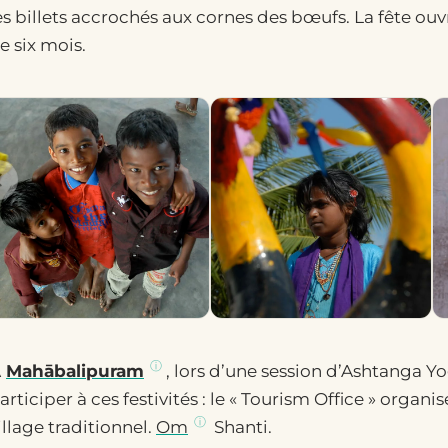
es billets accrochés aux cornes des bœufs. La fête ouvr
e six mois.
À
Mahābalipuram
, lors d’une session d’Ashtanga Y
articiper à ces festivités : le « Tourism Office » orga
illage traditionnel.
Om
Shanti.