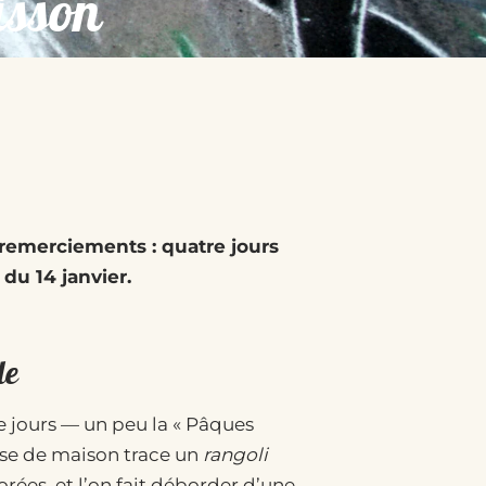
isson
s remerciements : quatre jours
du 14 janvier.
de
re jours — un peu la « Pâques
sse de maison trace un
rangoli
orées, et l’on fait déborder d’une