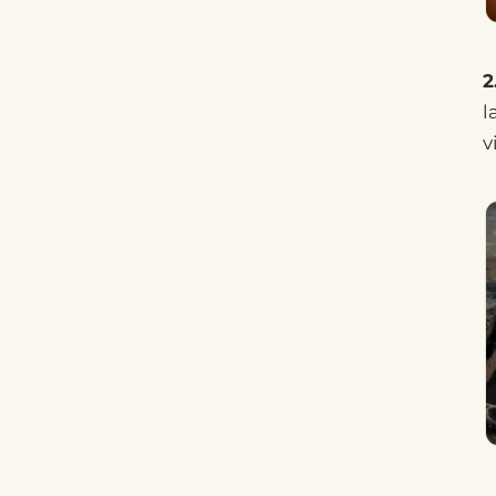
2
l
v