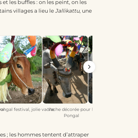
t les buffles : on les peint, on les
ins villages a lieu le
Jallikattu
, une
val
ongal festival, jolie vache
Vache décorée pour le
Pongal
res ; les hommes tentent d’attraper