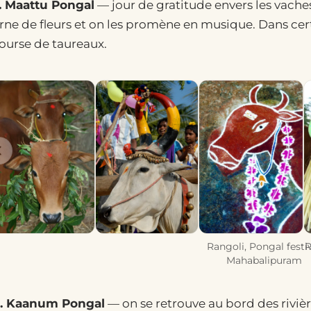
. Maattu Pongal
— jour de gratitude envers les vaches e
rne de fleurs et on les promène en musique. Dans certa
ourse de taureaux.
Rangoli, Pongal festi
P
Mahabalipuram
. Kaanum Pongal
— on se retrouve au bord des riviè