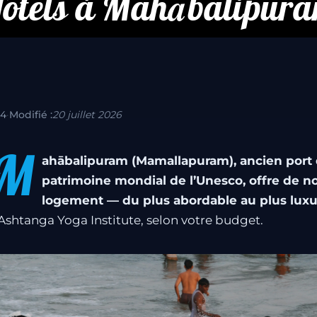
ôtels à Mahābalipur
14
·
Modifié :
20 juillet 2026
M
ahābalipuram (Mamallapuram), ancien port
patrimoine mondial de l’Unesco, offre de n
logement — du plus abordable au plus lux
’Ashtanga Yoga Institute, selon votre budget.