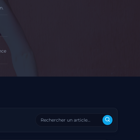
n.
nce