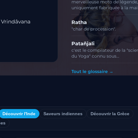
merveilleuse moto de légende,
uniquement fabriquée à la mai
e Vrindâvana
Ratha
"char de procession".
Patañjali
c'est le compilateur de la "scie
du Yoga" connu sous…
Tout le glossaire →
Découvrir l'Inde
Saveurs indiennes
Découvrir la Grèce
ces