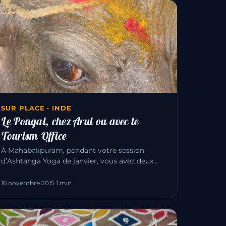
SUR PLACE · INDE
Le Pongal, chez Arul ou avec le
Tourism Office
À Mahābalipuram, pendant votre session
d’Ashtanga Yoga de janvier, vous avez deux
façons de vivre le Pongal — l’une des…
16 novembre 2015
·
1 min