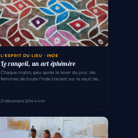
L'ESPRIT DU LIEU · INDE
Le rangoli, un art éphémère
Chaque matin, peu après le lever du jour, les
femmes de toute l’Inde tracent sur le seuil de
leur maison des dessins de…
21 décembre 2014
·
4 min