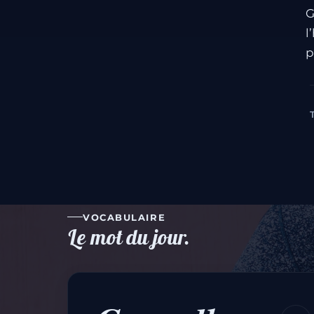
G
l
p
VOCABULAIRE
Le mot du jour.