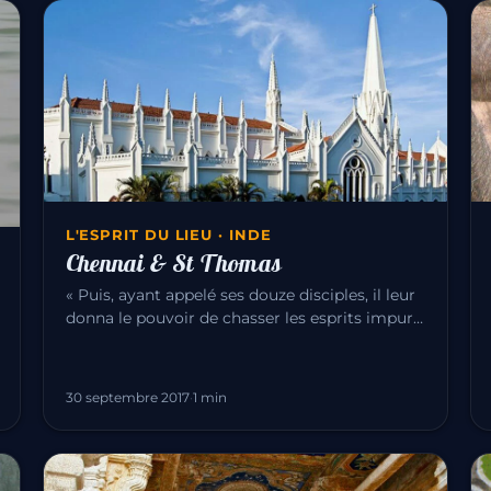
L'ESPRIT DU LIEU · INDE
Chennai & St Thomas
« Puis, ayant appelé ses douze disciples, il leur
donna le pouvoir de chasser les esprits impurs
et de guérir toute mala…
30 septembre 2017
·
1 min