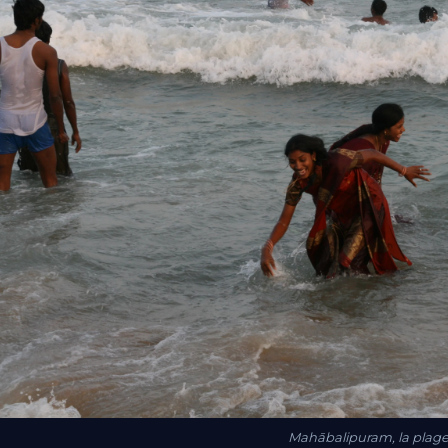
Mahābalipuram, la plag