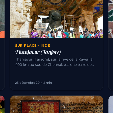
SUR PLACE · INDE
Thanjavur (Tanjore)
Thanjavur (Tanjore), sur la rive de la Kāverī à
400 km au sud de Chennai, est une terre de
temples chola. La ville est c…
25 décembre 2014
·
2 min