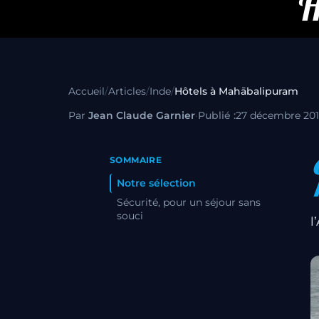
H
Accueil
/
Articles
/
Inde
/
Hôtels à Mahābalipuram
Par
Jean Claude Garnier
·
Publié :
27 décembre 20
SOMMAIRE
Notre sélection
Sécurité, pour un séjour sans
souci
l