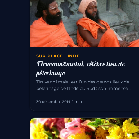
SUR PLACE · INDE
Tiruvannāmalai, célèbre lieu de
pèlerinage
Tiruvannāmalai est l’un des grands lieux de
pèlerinage de l’Inde du Sud : son immense
temple d’Annamalaiyar dédié à Śiva…
30 décembre 2014
·
2 min