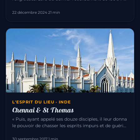
avait : Hin…
22 décembre 2024
·
21 min
L'ESPRIT DU LIEU · INDE
Chennai & St Thomas
« Puis, ayant appelé ses douze disciples, il leur donna
le pouvoir de chasser les esprits impurs et de guérir
toute mala…
30 septembre 2017
·
1 min