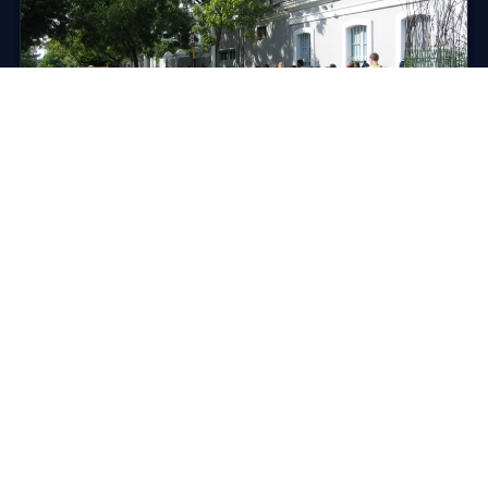
SUR PLACE · INDE
Visiter l’Ashram de Sri Aurobindo à
Pondichéry
Dans les anciens quartiers français de Pondichéry,
l’Ashram de Sri Aurobindo est un havre de
méditation. Installé « Mari…
28 novembre 2014
·
2 min