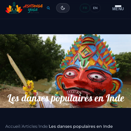
FR
EN
Formation
MENU
Articles
Glossaire
Contact
Les danses populaires en Inde
Accueil
/
Articles
/
Inde
/
Les danses populaires en Inde