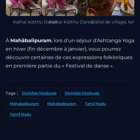
Kalhaï kûtthu Danse
Kalhaï kûtthu Danse
Déité de village, temp
À
Mahābalipuram
, lors d’un séjour d’Ashtanga Yoga
en hiver (fin décembre à janvier), vous pourrez
découvrir certaines de ces expressions folkloriques
en première partie du « Festival de danse ».
Tags :
Divinités hindoues
Divinités hindoues
Mahabalipuram
Mahabalipuram
Tamil Nadu
Tamil Nadu