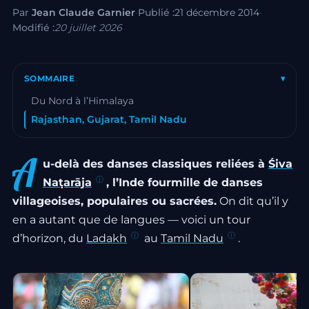
Par
Jean Claude Garnier
·
Publié :
21 décembre 2014
·
Modifié :
20 juillet 2026
SOMMAIRE
▾
Du Nord à l’Himalaya
Rajasthan, Gujarat, Tamil Nadu
A
u-delà des danses classiques reliées à
Śiva
Naṭarāja
, l’Inde fourmille de danses
villageoises, populaires ou sacrées.
On dit qu’il y
en a autant que de langues — voici un tour
d’horizon, du
Ladakh
au
Tamil Nadu
.