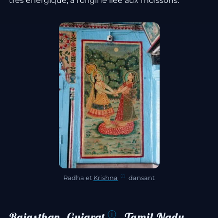
très énergique, à l’origine liée aux moissons.
Radha et
Krishna
dansant
Rajasthan,
Gujarat
, Tamil Nadu