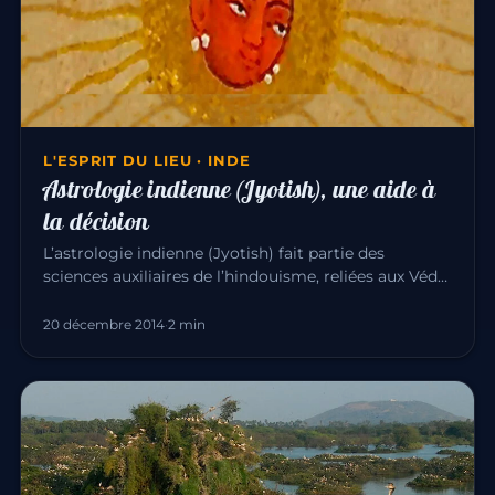
L'ESPRIT DU LIEU · INDE
Astrologie indienne (Jyotish), une aide à
la décision
L’astrologie indienne (Jyotish) fait partie des
sciences auxiliaires de l’hindouisme, reliées aux Véda.
En Inde, aucune…
20 décembre 2014
·
2 min