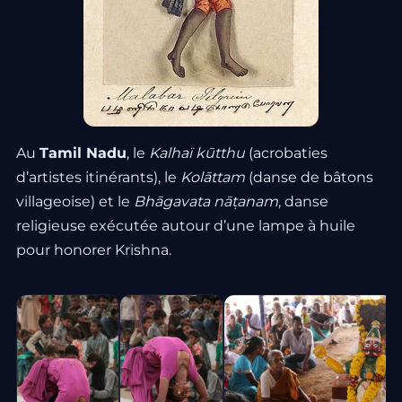
Au
Tamil Nadu
, le
Kalhaï kūtthu
(acrobaties
d’artistes itinérants), le
Kolāttam
(danse de bâtons
villageoise) et le
Bhāgavata nāṭanam
, danse
religieuse exécutée autour d’une lampe à huile
pour honorer Krishna.