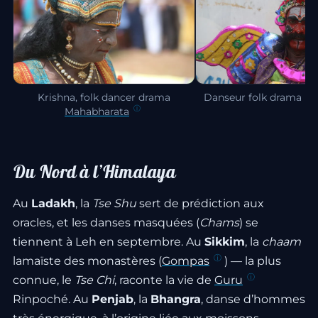
Krishna, folk dancer drama
Danseur folk drama M
Mahabharata
Du Nord à l’Himalaya
Au
Ladakh
, la
Tse Shu
sert de prédiction aux
oracles, et les danses masquées (
Chams
) se
tiennent à Leh en septembre. Au
Sikkim
, la
chaam
lamaïste des monastères (
Gompas
) — la plus
connue, le
Tse Chi
, raconte la vie de
Guru
Rinpoché. Au
Penjab
, la
Bhangra
, danse d’hommes