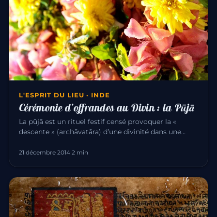
L'ESPRIT DU LIEU · INDE
Cérémonie d’offrandes au Divin : la Pūjā
La pūjā est un rituel festif censé provoquer la «
descente » (archāvatāra) d’une divinité dans une
image qui la représen…
21 décembre 2014
·
2 min