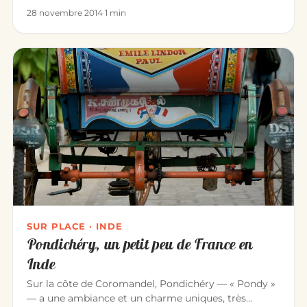
28 novembre 2014
·
1 min
SUR PLACE · INDE
Pondichéry, un petit peu de France en
Inde
Sur la côte de Coromandel, Pondichéry — « Pondy »
— a une ambiance et un charme uniques, très