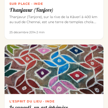
SUR PLACE · INDE
Thanjavur (Tanjore)
Thanjavur (Tanjore), sur la rive de la Kāverī à 400 km
au sud de Chennai, est une terre de temples chola.
La ville est c…
25 décembre 2014
·
2 min
L'ESPRIT DU LIEU · INDE
Le rangoli, un art éphémère