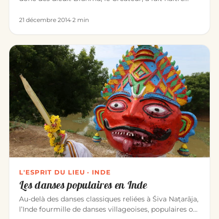
l’univers par l…
21 décembre 2014
·
2 min
L'ESPRIT DU LIEU · INDE
Les danses populaires en Inde
Au-delà des danses classiques reliées à Śiva Naṭarāja,
l’Inde fourmille de danses villageoises, populaires ou