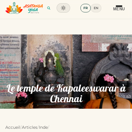
FR
EN
Formation
MENU
Articles
Glossaire
Contact
Le temple de Kapaleeswarar à
Chennai
Accueil
/
Articles
/
Inde
/