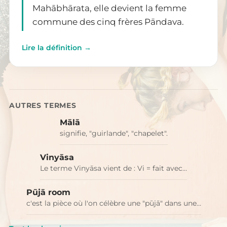
Mahābhārata, elle devient la femme
commune des cinq frères Pāndava.
Lire la définition →
AUTRES TERMES
Mālā
signifie, "guirlande", "chapelet".
Vinyāsa
Le terme Vinyāsa vient de : Vi = fait avec…
Pūjā room
c'est la pièce où l'on célèbre une "pūjā" dans une…