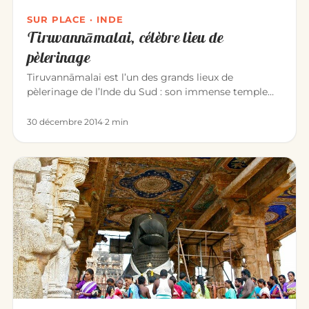
SUR PLACE · INDE
Tiruvannāmalai, célèbre lieu de
pèlerinage
Tiruvannāmalai est l’un des grands lieux de
pèlerinage de l’Inde du Sud : son immense temple
d’Annamalaiyar dédié à Śiva…
30 décembre 2014
·
2 min