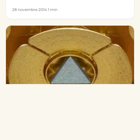
différents du reste de l’I…
28 novembre 2014
·
1 min
SUR PLACE · INDE
Visiter Auroville, la cité de l’Aurore