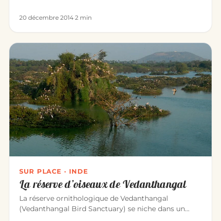
En Inde, aucune…
20 décembre 2014
·
2 min
SUR PLACE · INDE
La réserve d’oiseaux de Vedanthangal
La réserve ornithologique de Vedanthangal
(Vedanthangal Bird Sanctuary) se niche dans un
petit village paisible, à 60 km…