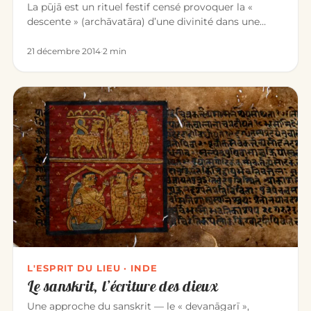
La pūjā est un rituel festif censé provoquer la «
descente » (archāvatāra) d’une divinité dans une
image qui la représen…
21 décembre 2014
·
2 min
L'ESPRIT DU LIEU · INDE
Le sanskrit, l’écriture des dieux
Une approche du sanskrit — le « devanāgarī »,