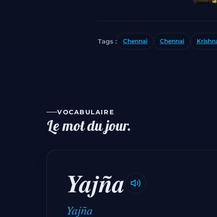
Tags :
Chennai
Chennai
Krish
VOCABULAIRE
Le mot du jour.
Yajña
Yajña