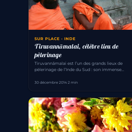
SUR PLACE · INDE
Tiruvannāmalai, célèbre lieu de
pèlerinage
Tiruvannāmalai est l’un des grands lieux de
pèlerinage de l’Inde du Sud : son immense
temple d’Annamalaiyar dédié à Śiva…
30 décembre 2014
·
2 min