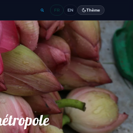
FR
EN
Thème
étropole