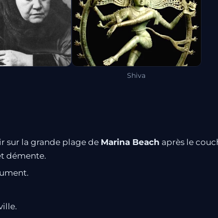
Shiva
ir sur la grande plage de
Marina Beach
après le couch
 et démente.
olument.
ille.