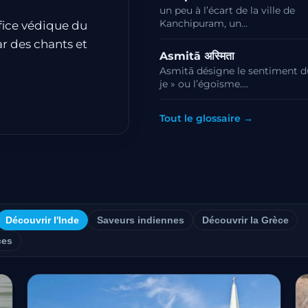
un peu à l’écart de la ville de
Kanchipuram, un…
ifice védique du
ar des chants et
Asmitā अस्मिता
Asmitā désigne le sentiment d
je » ou l’égoïsme.…
Tout le glossaire →
Découvrir l'Inde
Saveurs indiennes
Découvrir la Grèce
ces