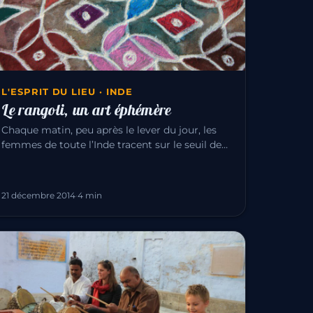
L'ESPRIT DU LIEU · INDE
Le rangoli, un art éphémère
Chaque matin, peu après le lever du jour, les
femmes de toute l’Inde tracent sur le seuil de
leur maison des dessins de…
21 décembre 2014
·
4 min