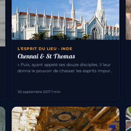
L'ESPRIT DU LIEU · INDE
Chennai & St Thomas
« Puis, ayant appelé ses douze disciples, il leur
donna le pouvoir de chasser les esprits impurs
et de guérir toute mala…
30 septembre 2017
·
1 min