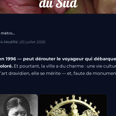
du Sud
Visiter Chennai, une grande métropole du…
14
·
Modifié :
20 juillet 2026
n 1996 — peut dérouter le voyageur qui débarque 
oloré.
Et pourtant, la ville a du charme : une vie cultu
l’art dravidien, elle se mérite — et, faute de monume