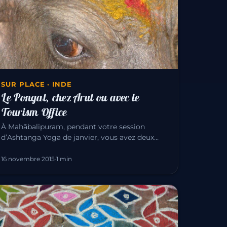
SUR PLACE · INDE
Le Pongal, chez Arul ou avec le
Tourism Office
À Mahābalipuram, pendant votre session
d’Ashtanga Yoga de janvier, vous avez deux
façons de vivre le Pongal — l’une des…
16 novembre 2015
·
1 min