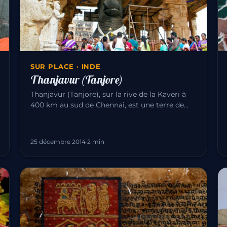
SUR PLACE · INDE
Thanjavur (Tanjore)
Thanjavur (Tanjore), sur la rive de la Kāverī à
400 km au sud de Chennai, est une terre de
temples chola. La ville est c…
25 décembre 2014
·
2 min