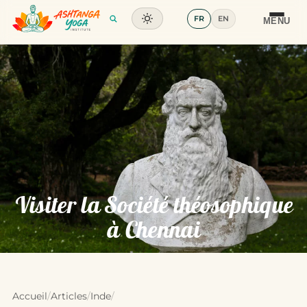
FR
EN
Formation
MENU
Articles
Glossaire
Contact
Visiter la Société théosophique
à Chennai
Accueil
/
Articles
/
Inde
/