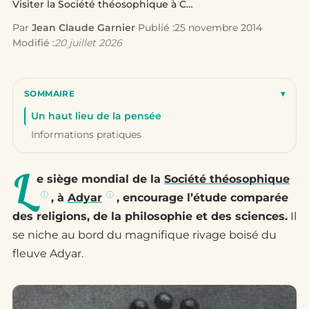
Visiter la Société théosophique à Chennai
Par
Jean Claude Garnier
·
Publié :
25 novembre 2014
·
Modifié :
20 juillet 2026
SOMMAIRE
▾
Un haut lieu de la pensée
Informations pratiques
L
e siège mondial de la
Société théosophique
, à
Adyar
, encourage l’étude comparée
des religions, de la philosophie et des sciences.
Il
se niche au bord du magnifique rivage boisé du
fleuve Adyar.