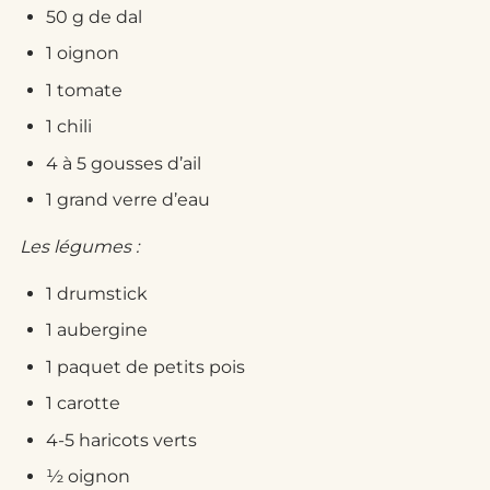
50 g de dal
1 oignon
1 tomate
1 chili
4 à 5 gousses d’ail
1 grand verre d’eau
Les légumes :
1 drumstick
1 aubergine
1 paquet de petits pois
1 carotte
4-5 haricots verts
½ oignon