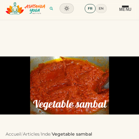
FR
EN
Formation
MENU
Articles
Glossaire
Contact
Vegetable sambal
Accueil
/
Articles
/
Inde
/
Vegetable sambal