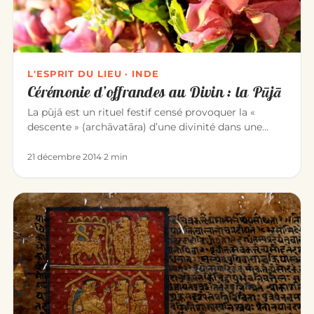
L'ESPRIT DU LIEU · INDE
Cérémonie d’offrandes au Divin : la Pūjā
La pūjā est un rituel festif censé provoquer la «
descente » (archāvatāra) d’une divinité dans une
image qui la représen…
21 décembre 2014
·
2 min