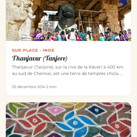
SUR PLACE · INDE
Thanjavur (Tanjore)
Thanjavur (Tanjore), sur la rive de la Kāverī à 400 km
au sud de Chennai, est une terre de temples chola.
La ville est c…
25 décembre 2014
·
2 min