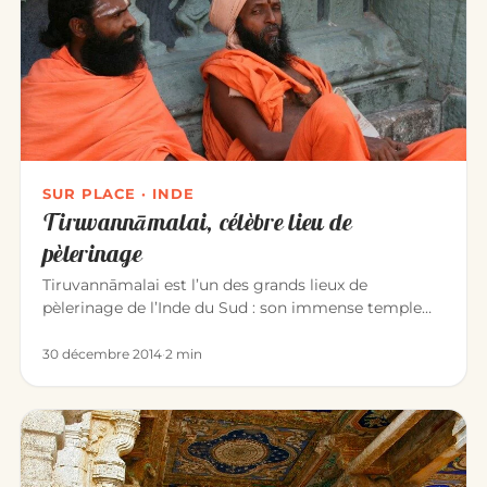
SUR PLACE · INDE
Tiruvannāmalai, célèbre lieu de
pèlerinage
Tiruvannāmalai est l’un des grands lieux de
pèlerinage de l’Inde du Sud : son immense temple
d’Annamalaiyar dédié à Śiva…
30 décembre 2014
·
2 min