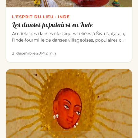
L'ESPRIT DU LIEU · INDE
Les danses populaires en Inde
Au-delà des danses classiques reliées à Śiva Naṭarāja,
l’Inde fourmille de danses villageoises, populaires ou
sacrées. O…
21 décembre 2014
·
2 min