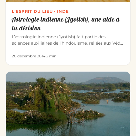
L'ESPRIT DU LIEU · INDE
Astrologie indienne (Jyotish), une aide à
la décision
L’astrologie indienne (Jyotish) fait partie des
sciences auxiliaires de l’hindouisme, reliées aux Véda.
En Inde, aucune…
20 décembre 2014
·
2 min