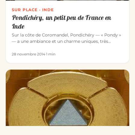
SUR PLACE · INDE
Pondichéry, un petit peu de France en
Inde
Sur la côte de Coromandel, Pondichéry — « Pondy »
— a une ambiance et un charme uniques, très
différents du reste de l’I…
28 novembre 2014
·
1 min