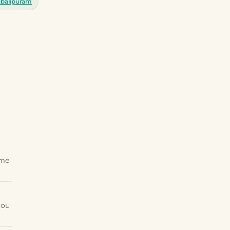
balipuram
ême
 ou