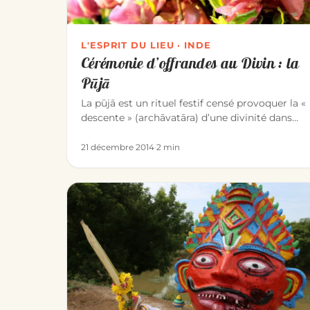
L'ESPRIT DU LIEU · INDE
Cérémonie d’offrandes au Divin : la
Pūjā
La pūjā est un rituel festif censé provoquer la «
descente » (archāvatāra) d’une divinité dans
une image qui la représen…
21 décembre 2014
·
2 min