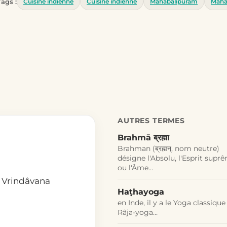
Tags :
Cuisine indienne
Cuisine indienne
Mahabalipuram
Maha
AUTRES TERMES
Brahmā ब्रह्मा
Brahman (ब्रह्मन्, nom neutre)
désigne l'Absolu, l'Esprit supr
ou l'Âme…
e Vrindâvana
Haṭhayoga
en Inde, il y a le Yoga classique
Râja-yoga…