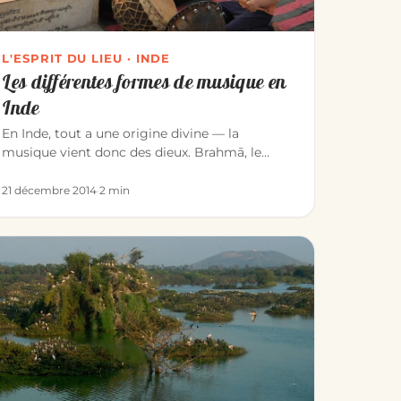
L'ESPRIT DU LIEU · INDE
Les différentes formes de musique en
Inde
En Inde, tout a une origine divine — la
musique vient donc des dieux. Brahmā, le
Créateur, a fait naître l’univers par l…
21 décembre 2014
·
2 min