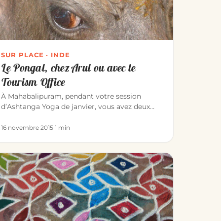
SUR PLACE · INDE
Le Pongal, chez Arul ou avec le
Tourism Office
À Mahābalipuram, pendant votre session
d’Ashtanga Yoga de janvier, vous avez deux
façons de vivre le Pongal — l’une des…
16 novembre 2015
·
1 min