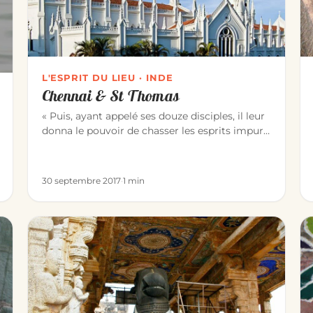
L'ESPRIT DU LIEU · INDE
Chennai & St Thomas
« Puis, ayant appelé ses douze disciples, il leur
donna le pouvoir de chasser les esprits impurs
et de guérir toute mala…
30 septembre 2017
·
1 min