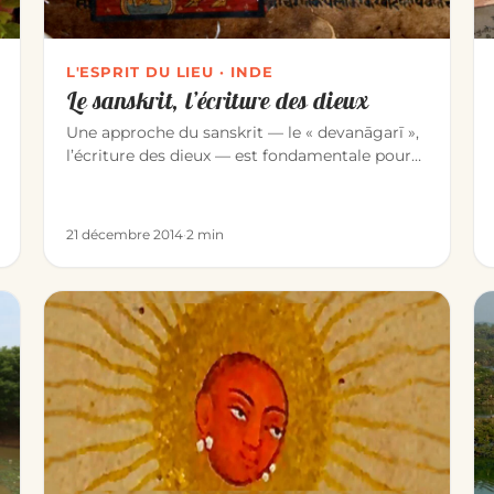
L'ESPRIT DU LIEU · INDE
Le sanskrit, l’écriture des dieux
Une approche du sanskrit — le « devanāgarī »,
l’écriture des dieux — est fondamentale pour
qui étudie la culture indienn…
21 décembre 2014
·
2 min