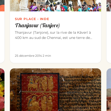
SUR PLACE · INDE
Thanjavur (Tanjore)
Thanjavur (Tanjore), sur la rive de la Kāverī à
400 km au sud de Chennai, est une terre de
temples chola. La ville est c…
25 décembre 2014
·
2 min