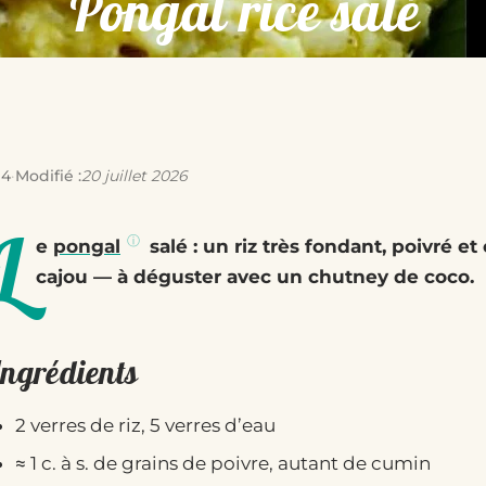
Pongal rice salé
14
·
Modifié :
20 juillet 2026
L
e
pongal
salé : un riz très fondant, poivré 
cajou — à déguster avec un chutney de coco.
Ingrédients
2 verres de riz, 5 verres d’eau
≈ 1 c. à s. de grains de poivre, autant de cumin