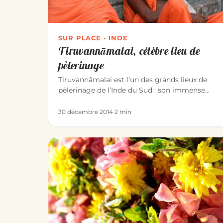
SUR PLACE · INDE
Tiruvannāmalai, célèbre lieu de
pèlerinage
Tiruvannāmalai est l’un des grands lieux de
pèlerinage de l’Inde du Sud : son immense
temple d’Annamalaiyar dédié à Śiva…
30 décembre 2014
·
2 min