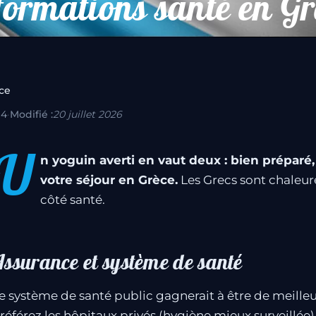
formations santé en Gr
ce
14
·
Modifié :
20 juillet 2026
U
n yoguin averti en vaut deux : bien préparé
votre séjour en Grèce.
Les Grecs sont chaleureu
côté santé.
Assurance et système de santé
e système de santé public gagnerait à être de meilleur
référez les hôpitaux privés (hygiène mieux surveillée)