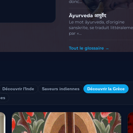
donc…
Āyurveda आयुर्वेद
Le mot āyurveda, d’origine
sanskrite, se traduit littéralem
par «…
Tout le glossaire →
Découvrir l'Inde
Saveurs indiennes
Découvrir la Grèce
ces