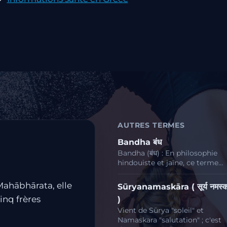
AUTRES TERMES
Bandha बंध
Bandha (बंध) : En philosophie
hindouiste et jaïne, ce terme…
Mahābhārata, elle
Sūryanamaskāra ( सूर्य नमस्क
nq frères
)
Vient de Sūrya "soleil" et
Namaskara "salutation" ; c'est