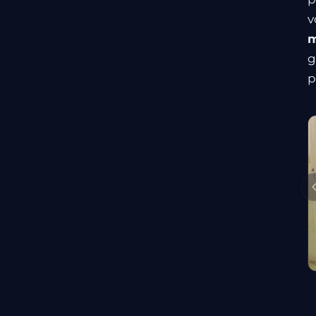
v
m
g
p