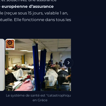
e européenne d’assurance
e (reçue sous 15 jours, valable 1 an,
utuelle. Elle fonctionne dans tous les
Le système de santé est "catastrophique"
Mede
en Grèce