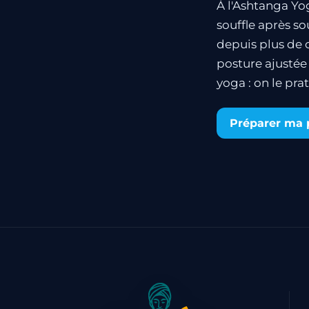
À l'Ashtanga Yog
souffle après so
depuis plus de 
posture ajustée 
yoga : on le pr
Préparer ma 