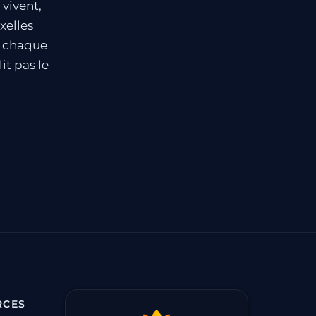
 vivent,
xelles
— chaque
it pas le
RCES