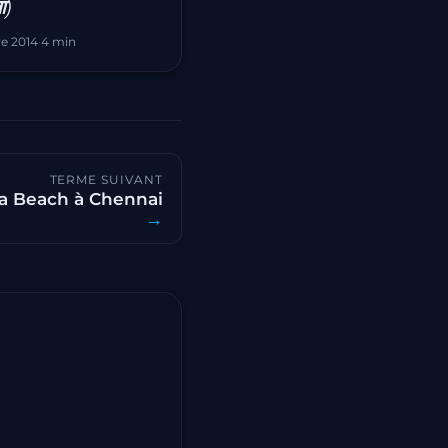
ना)
re 2014
·
4 min
TERME SUIVANT
a Beach à Chennai
→