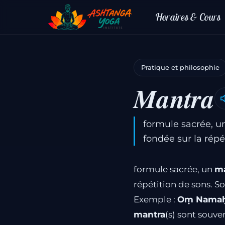
Horaires & Cours
Pratique et philosophie
Mantra
formule sacrée, u
fondée sur la répé
formule sacrée, un
ma
répétition de sons. Sou
Exemple :
Oṃ Namaḥ 
mantra
(s) sont souve