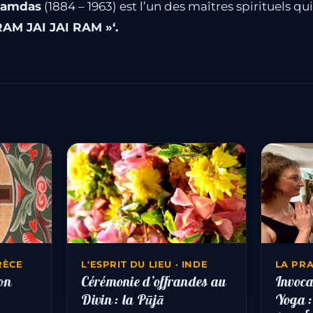
Ramdas
(1884 – 1963) est l’un des maîtres spirituels qui
AM JAI JAI RAM »‘.
GRÈCE
L'ESPRIT DU LIEU · INDE
LA PR
ion
Cérémonie d’offrandes au
Invoca
Divin : la Pūjā
Yoga :