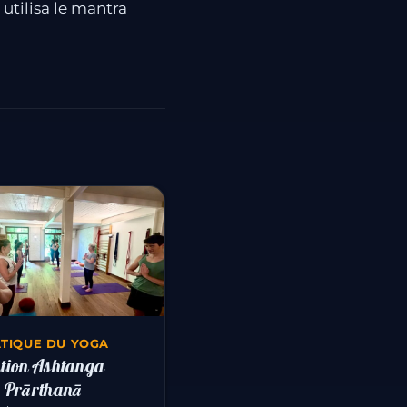
 utilisa le mantra
ATIQUE DU YOGA
tion Ashtanga
 Prārthanā