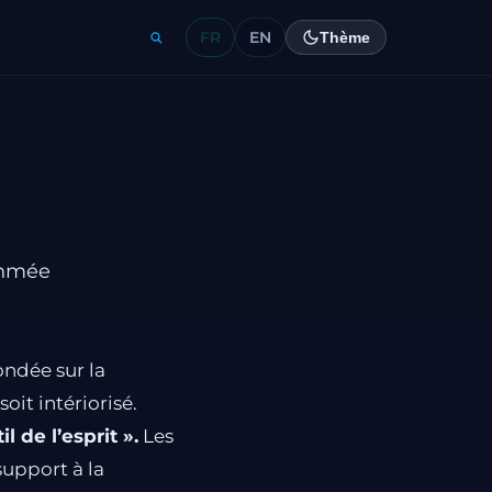
FR
EN
Thème
ythmée
ondée sur la
oit intériorisé.
il de l’esprit ».
Les
support à la