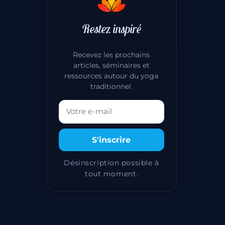
Restez inspiré
Recevez les prochains
articles, séminaires et
ressources autour du yoga
traditionnel.
Votre adresse email
S'inscrire
Désinscription possible à
tout moment.