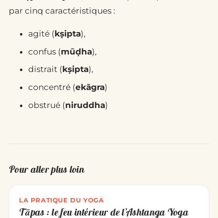
par cinq caractéristiques :
agité (
kṣipta
),
confus (
mūḍha
),
distrait (
kṣipta
),
concentré (
ekāgra
)
obstrué (
niruddha
)
Pour aller plus loin
LA PRATIQUE DU YOGA
Tāpas : le feu intérieur de l’Ashtanga Yoga