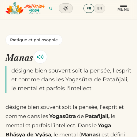
FR
EN
Formation
MENU
Articles
Pratique et philosophie
Glossaire
Manas
Contact
désigne bien souvent soit la pensée, l'esprit
et comme dans les Yogasūtra de Patañjali,
le mental et parfois l'intellect.
désigne bien souvent soit la pensée, l’esprit et
comme dans les
Yogasūtra
de
Patañjali,
le
mental et parfois l’intellect. Dans le
Yoga
Bhāṣya de Vyāsa
, le mental (
Manas
) est défini