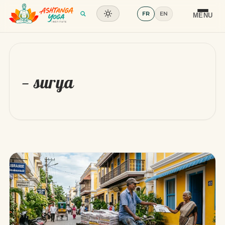
FR
EN
Formation
MENU
Articles
Glossaire
— surya
Contact