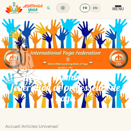
FR
EN
Formation
MENU
Articles
Glossaire
Contact
Devenir membre d’une
fédération de professeurs de
yoga
Accueil
/
Articles
/
Universel
/