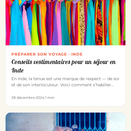
PRÉPARER SON VOYAGE · INDE
Conseils vestimentaires pour un séjour en
Inde
En Inde, la tenue est une marque de respect — de soi
et de son interlocuteur. Voici comment s’habiller
pour un séjour ag…
28 décembre 2024
·
1 min