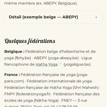
même membre (ex. ABEPY, Belgique).
Détail (exemple belge — ABEPY)
Quelques fédérations
Belgique :
Fédération belge d’hébertisme et de
yoga (fbhy.be) · ABEPY (yoga-abepy.be) · Ligue
francophone de
Haṭha Yoga
(yogaligue.be).
France :
Fédération française de yoga (yoga-
paris.com) · Fédération internationale de yoga ·
Fédération française de Haṭha Yoga (Shri Mahesh) ·
FNPY (federationyoga.fr) · Fédération française des
écoles de yoga (Nâtha-Yoga) · FNEY — 3 rue
Aubriot, 75004 Paris, tél. 01 42 78 03 05.