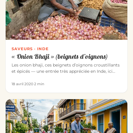
SAVEURS · INDE
« Onion Bhaji » (beignets d’oignons)
Les onion bhaji, ces beignets d’oignons croustillants
et épicés — une entrée très appréciée en Inde, ici
façon Ranesh (B…
18 avril 2020
·
2 min