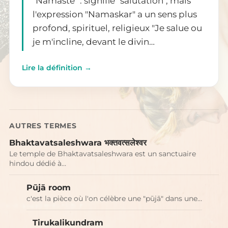
"Namasté" : signifie "salutation", mais
l'expression "Namaskar" a un sens plus
profond, spirituel, religieux "Je salue ou
je m'incline, devant le divin…
Lire la définition →
AUTRES TERMES
Bhaktavatsaleshwara भक्तवत्सलेश्वर
Le temple de Bhaktavatsaleshwara est un sanctuaire
hindou dédié à…
Pūjā room
c'est la pièce où l'on célèbre une "pūjā" dans une…
Tirukalikundram