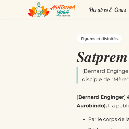
Horaires & Cours
Figures et divinités
Satprem
(Bernard Enginger)
disciple de "Mère"
(
Bernard Enginger
) 
Aurobindo).
Il a pub
Par le corps de l