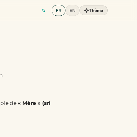
FR
EN
Thème
in
ciple de
« Mère » (sri