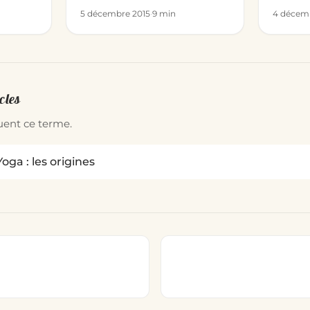
5 décembre 2015
·
9 min
4 décem
cles
quent ce terme.
Yoga : les origines