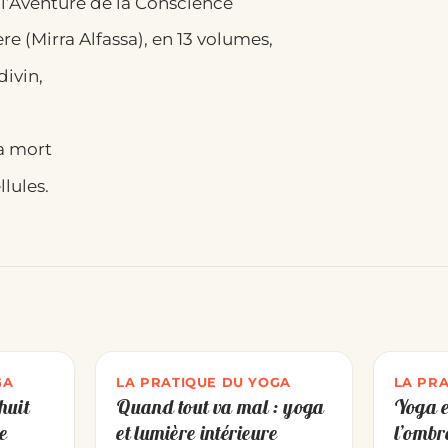
 l’Aventure de la Conscience
e (Mirra Alfassa), en 13 volumes,
divin,
a mort
lules.
GA
LA PRATIQUE DU YOGA
LA PR
huit
Quand tout va mal : yoga
Yoga e
e
et lumière intérieure
l’ombr