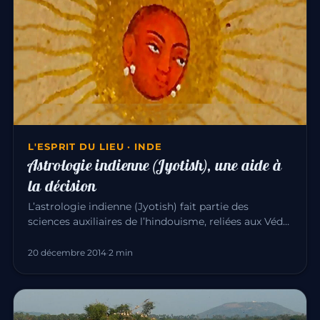
L'ESPRIT DU LIEU · INDE
Astrologie indienne (Jyotish), une aide à
la décision
L’astrologie indienne (Jyotish) fait partie des
sciences auxiliaires de l’hindouisme, reliées aux Véda.
En Inde, aucune…
20 décembre 2014
·
2 min