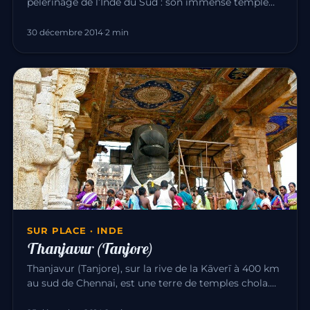
pèlerinage de l’Inde du Sud : son immense temple
d’Annamalaiyar dédié à Śiva…
30 décembre 2014
·
2 min
SUR PLACE · INDE
Thanjavur (Tanjore)
Thanjavur (Tanjore), sur la rive de la Kāverī à 400 km
au sud de Chennai, est une terre de temples chola.
La ville est c…