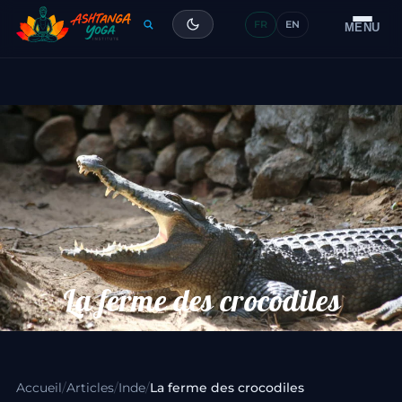
FR
EN
Formation
MENU
Articles
Glossaire
Contact
La ferme des crocodiles
Accueil
/
Articles
/
Inde
/
La ferme des crocodiles