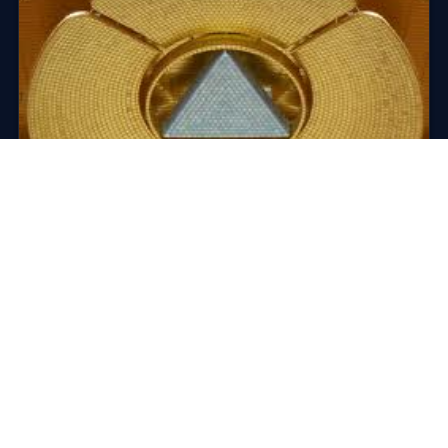
SUR PLACE · INDE
Visiter Auroville, la cité de l’Aurore
Auroville, « la ville de l’Aurore », est pour « La Mère »
le lieu d’une vie communautaire universelle — « où
hommes et f…
28 novembre 2014
·
2 min