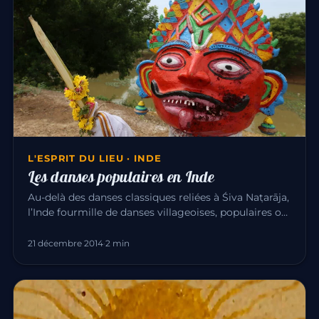
L'ESPRIT DU LIEU · INDE
Les danses populaires en Inde
Au-delà des danses classiques reliées à Śiva Naṭarāja,
l’Inde fourmille de danses villageoises, populaires ou
sacrées. O…
21 décembre 2014
·
2 min