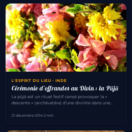
L'ESPRIT DU LIEU · INDE
Cérémonie d’offrandes au Divin : la Pūjā
La pūjā est un rituel festif censé provoquer la «
descente » (archāvatāra) d’une divinité dans une
image qui la représen…
21 décembre 2014
·
2 min