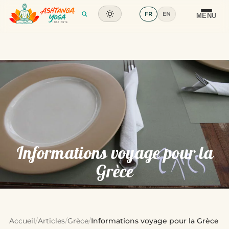
FR
EN
Formation
MENU
Articles
Glossaire
Contact
Informations voyage pour la
Grèce
Accueil
/
Articles
/
Grèce
/
Informations voyage pour la Grèce