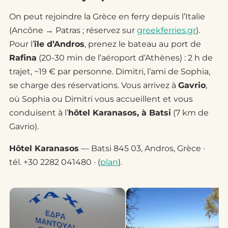
On peut rejoindre la Grèce en ferry depuis l’Italie
(Ancône → Patras ; réservez sur
greekferries.gr
).
Pour l’
île d’Andros
, prenez le bateau au port de
Rafina
(20-30 min de l’aéroport d’Athènes) : 2 h de
trajet, ~19 € par personne. Dimitri, l’ami de Sophia,
se charge des réservations. Vous arrivez à
Gavrio
,
où Sophia ou Dimitri vous accueillent et vous
conduisent à l’
hôtel Karanasos, à Batsi
(7 km de
Gavrio).
Hôtel Karanasos
— Batsi 845 03, Andros, Grèce ·
tél. +30 2282 041480 · (
plan
).