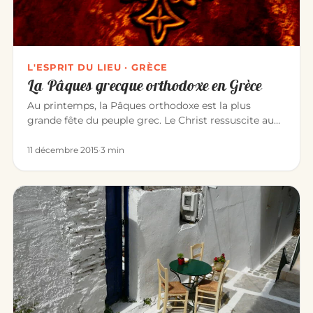
L'ESPRIT DU LIEU · GRÈCE
La Pâques grecque orthodoxe en Grèce
Au printemps, la Pâques orthodoxe est la plus
grande fête du peuple grec. Le Christ ressuscite au
moment même où la natu…
11 décembre 2015
·
3 min