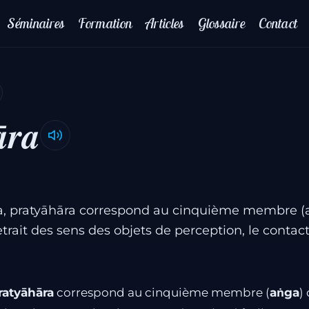
Séminaires
Formation
Articles
Glossaire
Contact
āra
ra, pratyāhāra correspond au cinquième membre (
retrait des sens des objets de perception, le contac
ratyāhāra
correspond au cinquième membre (
aṅga
)