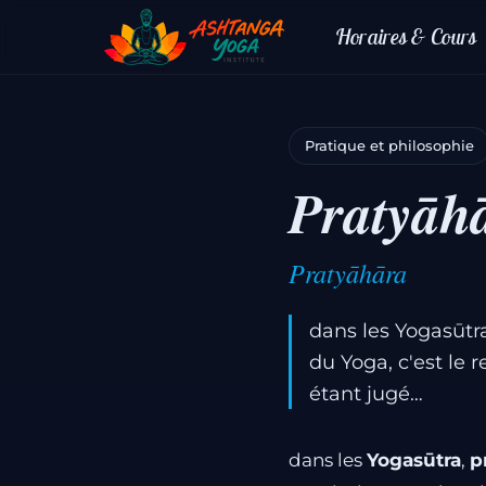
Horaires & Cours
Pratique et philosophie
Pratyāh
Pratyāhāra
dans les Yogasūt
du Yoga, c'est le 
étant jugé…
dans les
Yogasūtra
,
p