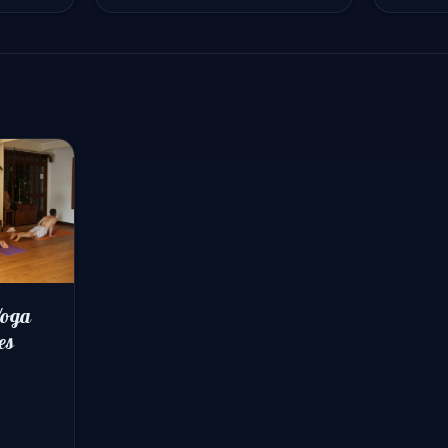
Yoga
es