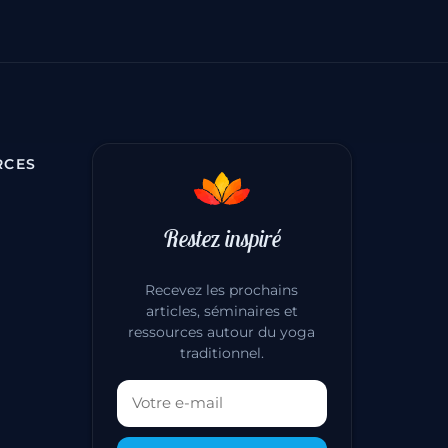
RCES
Restez inspiré
Recevez les prochains
articles, séminaires et
ressources autour du yoga
traditionnel.
Votre adresse email