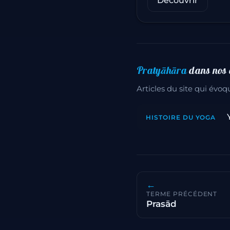
Découvrir
Pratyāhāra
dans nos a
Articles du site qui évo
HISTOIRE DU YOGA
←
TERME PRÉCÉDENT
Prasād