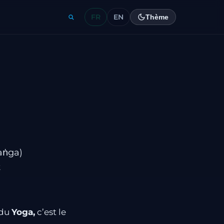
FR
EN
Thème
aṅga)
t
 du
Yoga,
c’est le