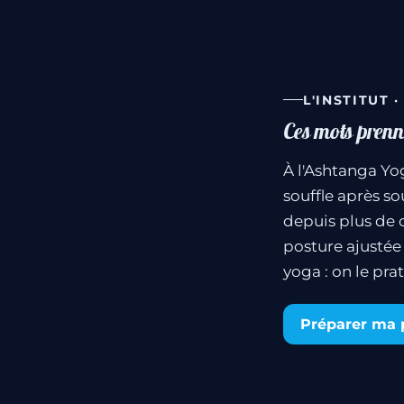
L'INSTITUT 
Ces mots prenne
À l'Ashtanga Yog
souffle après so
depuis plus de 
posture ajustée 
yoga : on le pr
Préparer ma 