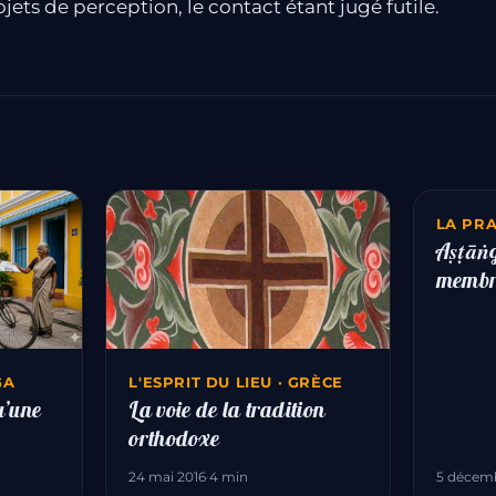
bjets de perception, le contact étant jugé futile.
LA PR
Aṣṭāṅg
membre
GA
L'ESPRIT DU LIEU · GRÈCE
u’une
La voie de la tradition
orthodoxe
24 mai 2016
·
4 min
5 décemb