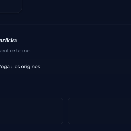
rticles
quent ce terme.
Yoga : les origines