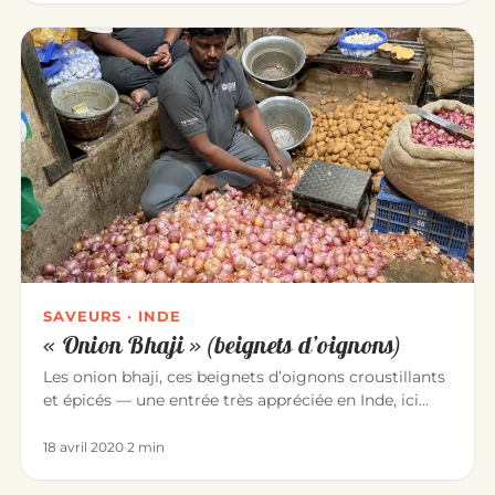
SAVEURS · INDE
« Onion Bhaji » (beignets d’oignons)
Les onion bhaji, ces beignets d’oignons croustillants
et épicés — une entrée très appréciée en Inde, ici
façon Ranesh (B…
18 avril 2020
·
2 min