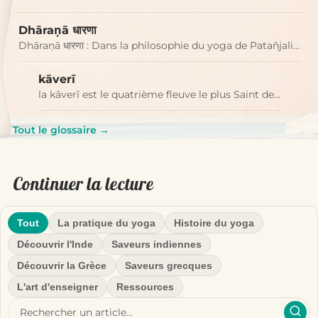
Dhāraņā धारणा
Dhāraṇā धारणा : Dans la philosophie du yoga de Patañjali…
kāverī
la kāverī est le quatrième fleuve le plus Saint de…
Tout le glossaire →
Continuer la lecture
Tout
La pratique du yoga
Histoire du yoga
Découvrir l'Inde
Saveurs indiennes
Découvrir la Grèce
Saveurs grecques
L'art d'enseigner
Ressources