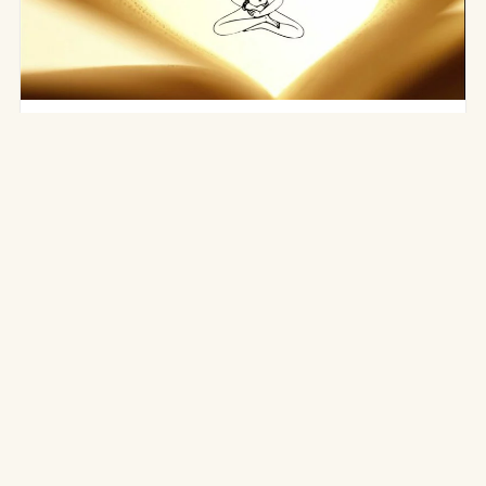
RESSOURCES
Livres, sur le Yoga traditionnel
Il existe aujourd’hui de nombreux ouvrages de
référence sur le yoga traditionnel. Voici une sélection
autour de l’Ashtan…
3 mars 2016
·
3 min