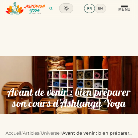
FR
EN
Formation
MENU
Articles
Glossaire
Contact
Avant de venir : bien préparer
son cours d’Ashtanga Yoga
Accueil
/
Articles
/
Universel
/
Avant de venir : bien préparer…