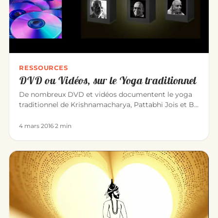
RESSOURCES
DVD ou Vidéos, sur le Yoga traditionnel
De nombreux DVD et vidéos documentent le yoga
traditionnel de Krishnamacharya, Pattabhi Jois et B.
K. S. Iyengar. Voici…
4 mars 2016
·
2 min