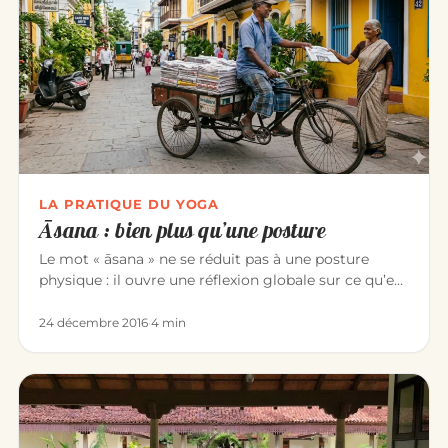
LA PRATIQUE DU YOGA
Āsana : bien plus qu’une posture
Le mot « āsana » ne se réduit pas à une posture
physique : il ouvre une réflexion globale sur ce qu’est
le yoga. Derrièr…
24 décembre 2016
·
4 min