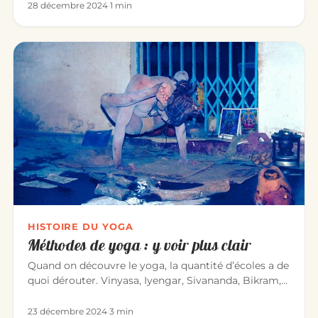
28 décembre 2024
·
1 min
HISTOIRE DU YOGA
Méthodes de yoga : y voir plus clair
Quand on découvre le yoga, la quantité d’écoles a de
quoi dérouter. Vinyasa, Iyengar, Sivananda, Bikram,
Kundalini… Voic…
23 décembre 2024
·
3 min