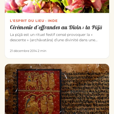
L'ESPRIT DU LIEU · INDE
Cérémonie d’offrandes au Divin : la Pūjā
La pūjā est un rituel festif censé provoquer la «
descente » (archāvatāra) d’une divinité dans une
image qui la représen…
21 décembre 2014
·
2 min