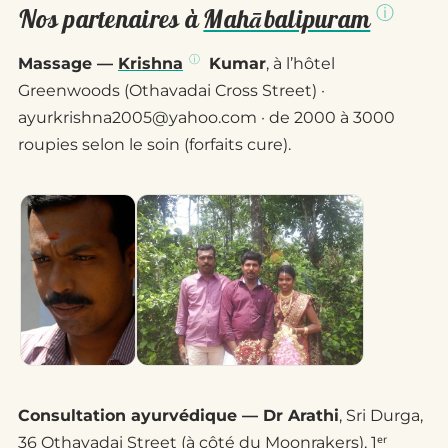
Nos partenaires à
Mahābalipuram
Massage —
Krishna
Kumar
, à l’hôtel
Greenwoods (Othavadai Cross Street) ·
ayurkrishna2005@yahoo.com · de 2000 à 3000
roupies selon le soin (forfaits cure).
Consultation ayurvédique — Dr Arathi
, Sri Durga,
36 Othavadai Street (à côté du Moonrakers), 1ᵉʳ