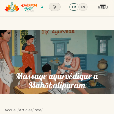
FR
EN
Formation
MENU
Articles
Glossaire
Contact
Massage ayurvédique à
Mahābalipuram
Accueil
/
Articles
/
Inde
/