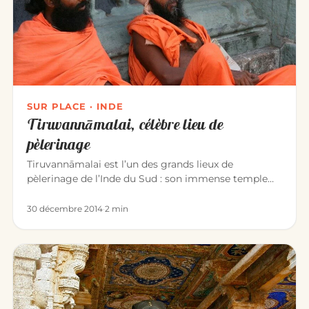
SUR PLACE · INDE
Tiruvannāmalai, célèbre lieu de
pèlerinage
Tiruvannāmalai est l’un des grands lieux de
pèlerinage de l’Inde du Sud : son immense temple
d’Annamalaiyar dédié à Śiva…
30 décembre 2014
·
2 min