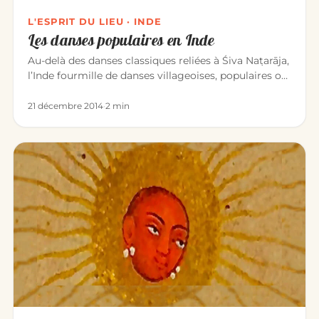
L'ESPRIT DU LIEU · INDE
Les danses populaires en Inde
Au-delà des danses classiques reliées à Śiva Naṭarāja,
l’Inde fourmille de danses villageoises, populaires ou
sacrées. O…
21 décembre 2014
·
2 min