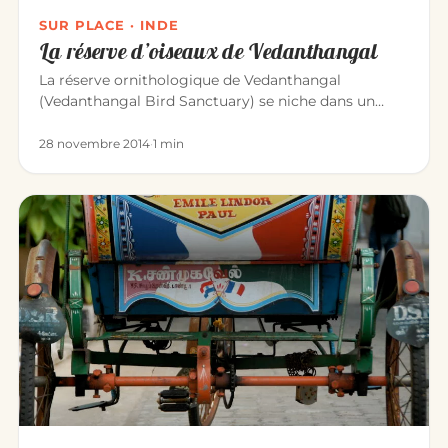
SUR PLACE · INDE
La réserve d’oiseaux de Vedanthangal
La réserve ornithologique de Vedanthangal
(Vedanthangal Bird Sanctuary) se niche dans un
petit village paisible, à 60 km…
28 novembre 2014
·
1 min