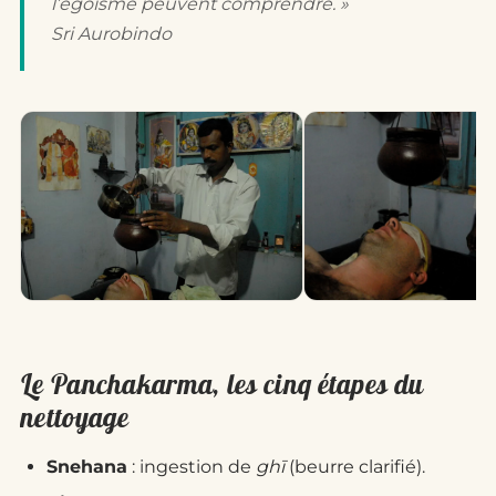
l’égoïsme peuvent comprendre. »
Sri Aurobindo
Le Panchakarma, les cinq étapes du
nettoyage
Snehana
: ingestion de
ghī
(beurre clarifié).