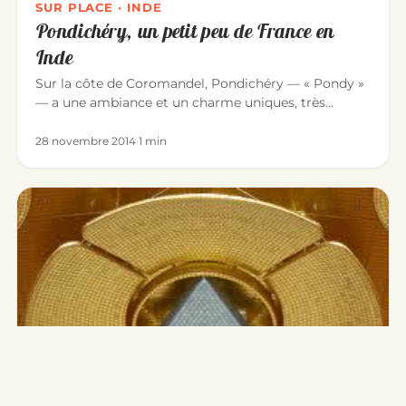
SUR PLACE · INDE
Pondichéry, un petit peu de France en
Inde
Sur la côte de Coromandel, Pondichéry — « Pondy »
— a une ambiance et un charme uniques, très
différents du reste de l’I…
28 novembre 2014
·
1 min