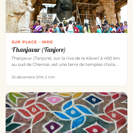
SUR PLACE · INDE
Thanjavur (Tanjore)
Thanjavur (Tanjore), sur la rive de la Kāverī à 400 km
au sud de Chennai, est une terre de temples chola.
La ville est c…
25 décembre 2014
·
2 min