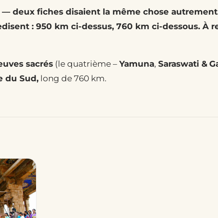
— deux fiches disaient la même chose autrement
isent : 950 km ci-dessus, 760 km ci-dessous. À rel
leuves sacrés
(le quatrième –
Yamuna
,
Saraswati &
G
e du Sud,
long de 760 km.