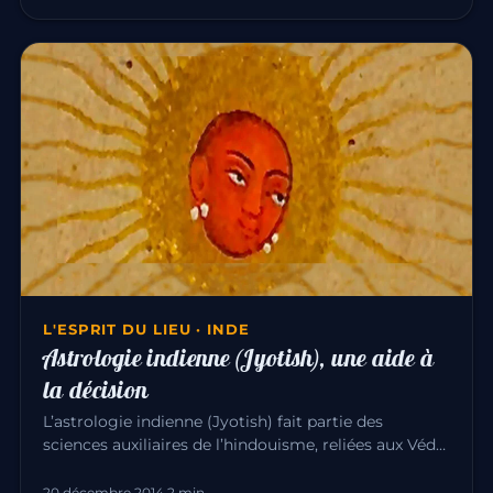
L'ESPRIT DU LIEU · INDE
Astrologie indienne (Jyotish), une aide à
la décision
L’astrologie indienne (Jyotish) fait partie des
sciences auxiliaires de l’hindouisme, reliées aux Véda.
En Inde, aucune…
20 décembre 2014
·
2 min