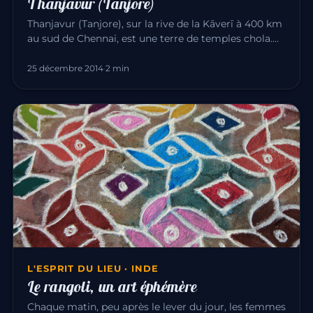
Thanjavur (Tanjore)
Thanjavur (Tanjore), sur la rive de la Kāverī à 400 km
au sud de Chennai, est une terre de temples chola.
La ville est c…
25 décembre 2014
·
2 min
L'ESPRIT DU LIEU · INDE
Le rangoli, un art éphémère
Chaque matin, peu après le lever du jour, les femmes