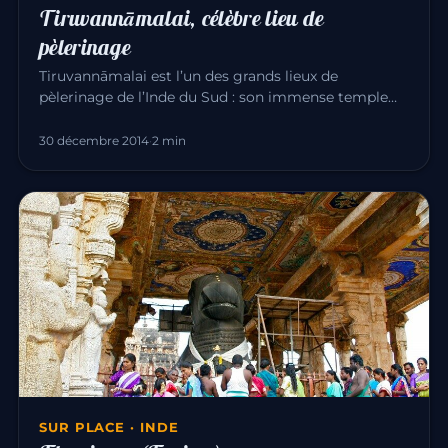
Tiruvannāmalai, célèbre lieu de
pèlerinage
Tiruvannāmalai est l’un des grands lieux de
pèlerinage de l’Inde du Sud : son immense temple
d’Annamalaiyar dédié à Śiva…
30 décembre 2014
·
2 min
SUR PLACE · INDE