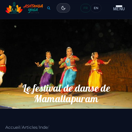
FR
EN
Formation
MENU
Articles
Glossaire
Contact
Le festival de danse de
Mamallapuram
Accueil
/
Articles
/
Inde
/