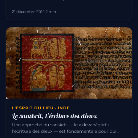
image qui la représen…
21 décembre 2014
·
2 min
L'ESPRIT DU LIEU · INDE
Le sanskrit, l’écriture des dieux
Une approche du sanskrit — le « devanāgarī »,
l’écriture des dieux — est fondamentale pour qui
étudie la culture indienn…