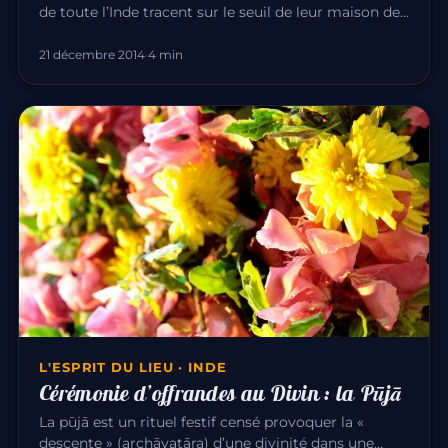
de toute l’Inde tracent sur le seuil de leur maison des
dessins de…
21 décembre 2014
·
4 min
L'ESPRIT DU LIEU · INDE
Cérémonie d’offrandes au Divin : la Pūjā
La pūjā est un rituel festif censé provoquer la «
descente » (archāvatāra) d’une divinité dans une