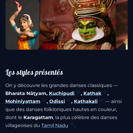
Les styles présentés
On y découvre les grandes danses classiques —
Bharata Nāṭyam,
Kuchipudi
,
Kathak
,
Mohiniyattam
,
Odissi
,
Kathakali
— ainsi
que des danses folkloriques hautes en couleur,
dont le
Karagattam
, la plus célèbre des danses
villageoises du
Tamil Nadu
.