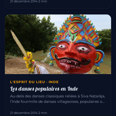
21 décembre 2014
·
2 min
L'ESPRIT DU LIEU · INDE
Les danses populaires en Inde
Au-delà des danses classiques reliées à Śiva Naṭarāja,
l’Inde fourmille de danses villageoises, populaires ou
sacrées. O…
21 décembre 2014
·
2 min