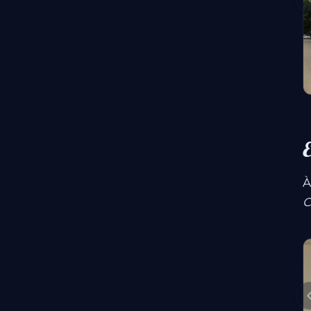
E
À
C