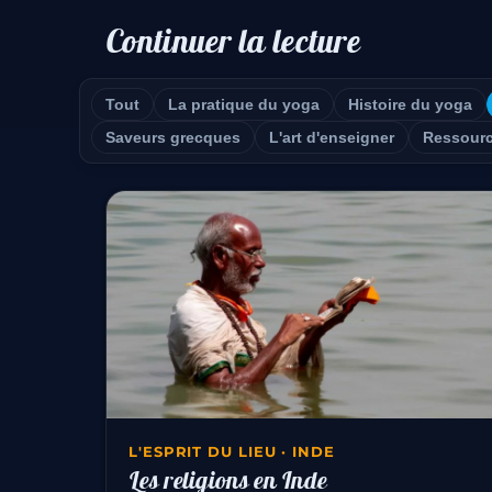
Continuer la lecture
Tout
La pratique du yoga
Histoire du yoga
Saveurs grecques
L'art d'enseigner
Ressour
L'ESPRIT DU LIEU · INDE
Les religions en Inde