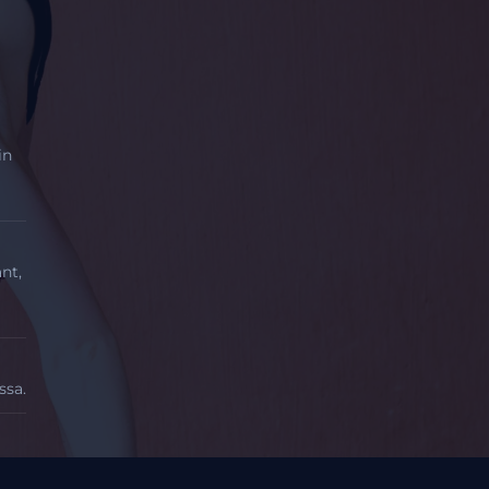
in
nt,
ssa.