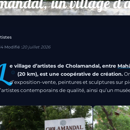
andal, un village d’a
tistes
14
·
Modifié :
20 juillet 2026
L
e village d’artistes de Cholamandal, entre
Mahā
(20 km), est une coopérative de création.
On
d’exposition-vente, peintures et sculptures sur pi
’artistes contemporains de qualité, ainsi qu’un musée