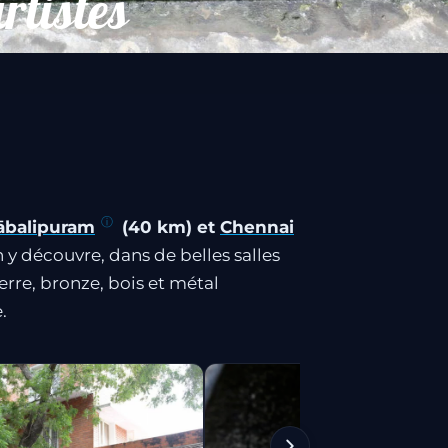
rtistes
balipuram
(40 km) et
Chennai
 y découvre, dans de belles salles
erre, bronze, bois et métal
.