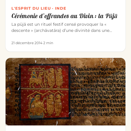
L'ESPRIT DU LIEU · INDE
Cérémonie d’offrandes au Divin : la Pūjā
La pūjā est un rituel festif censé provoquer la «
descente » (archāvatāra) d’une divinité dans une
image qui la représen…
21 décembre 2014
·
2 min