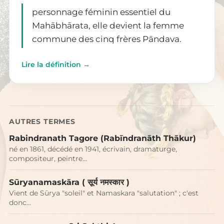
personnage féminin essentiel du
Mahābhārata, elle devient la femme
commune des cinq frères Pāndava.
Lire la définition →
AUTRES TERMES
Rabindranath Tagore (Rab‪ī‬ndranāth Thākur)
né en 1861, décédé en 1941, écrivain, dramaturge,
compositeur, peintre…
Sūryanamaskāra ( सूर्य नमस्कार )
Vient de Sūrya "soleil" et Namaskara "salutation" ; c'est
donc…