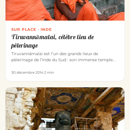
SUR PLACE · INDE
Tiruvannāmalai, célèbre lieu de
pèlerinage
Tiruvannāmalai est l’un des grands lieux de
pèlerinage de l’Inde du Sud : son immense temple
d’Annamalaiyar dédié à Śiva…
30 décembre 2014
·
2 min