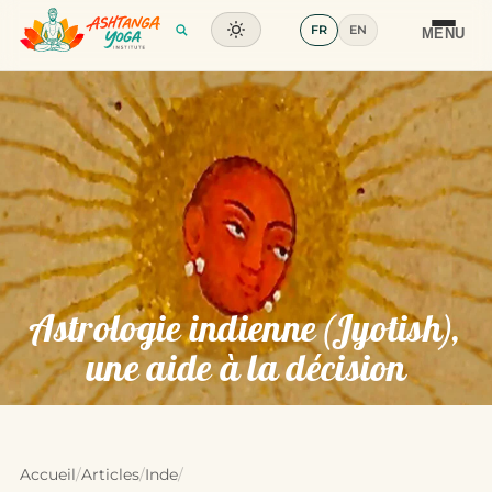
FR
EN
Formation
MENU
Articles
Glossaire
Contact
Astrologie indienne (Jyotish),
une aide à la décision
Accueil
/
Articles
/
Inde
/