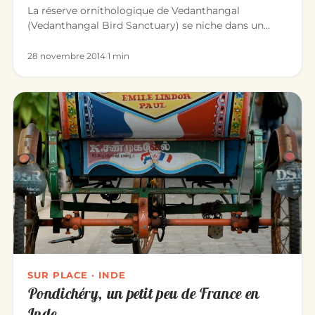
La réserve ornithologique de Vedanthangal
(Vedanthangal Bird Sanctuary) se niche dans un
petit village paisible, à 60 km…
28 novembre 2014
·
1 min
SUR PLACE · INDE
Pondichéry, un petit peu de France en
Inde