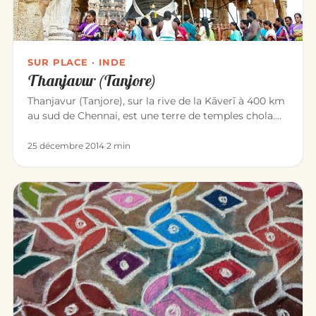
SUR PLACE · INDE
Thanjavur (Tanjore)
Thanjavur (Tanjore), sur la rive de la Kāverī à 400 km
au sud de Chennai, est une terre de temples chola.
La ville est c…
25 décembre 2014
·
2 min