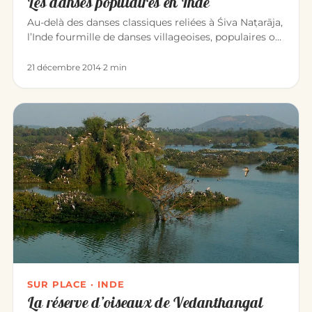
Les danses populaires en Inde
Au-delà des danses classiques reliées à Śiva Naṭarāja,
l’Inde fourmille de danses villageoises, populaires ou
sacrées. O…
21 décembre 2014
·
2 min
SUR PLACE · INDE
La réserve d’oiseaux de Vedanthangal