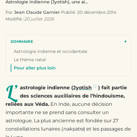
Astrologie indienne (Jyotish), une aide à…
Par
Jean Claude Garnier
·
Publié :
20 décembre 2014
·
Modifié :
20 juillet 2026
SOMMAIRE
▾
Astrologie indienne et occidentale
Le thème natal
Pour aller plus loin
L’
astrologie indienne (
Jyotish
) fait partie
des sciences auxiliaires de l’hindouisme,
reliées aux Véda.
En Inde, aucune décision
importante ne se prend sans consulter un
astrologue. La plus ancienne est fondée sur 27
constellations lunaires (
nakṣatra
) et les passages de