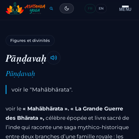
FR
EN
Formation
MENU
Articles
Figures et divinités
Glossaire
Pāṇḍavaḥ
Contact
Pāṇḍavaḥ
voir le "Mahābhārata".
voir le
« Mahābhārata ». « La Grande Guerre
des Bhārata »,
célèbre épopée et livre sacré de
l’inde qui raconte une saga mythico-historique
entre deux branches d’une famille royale : les