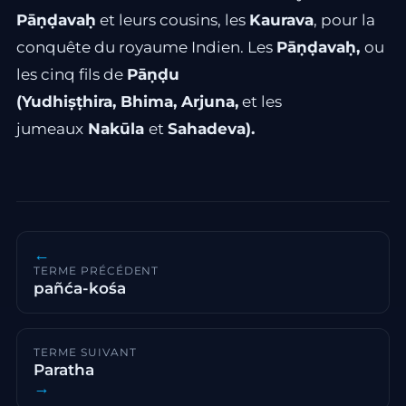
Pāṇḍavaḥ
et leurs cousins, les
Kaurava
, pour la
conquête du royaume Indien. Les
Pāṇḍavaḥ,
ou
les cinq fils de
Pāṇḍu
(Yudhiṣṭhira,
Bhima, Arjuna,
et les
jumeaux
Nakūla
et
Sahadeva).
←
TERME PRÉCÉDENT
pañća-kośa
TERME SUIVANT
Paratha
→