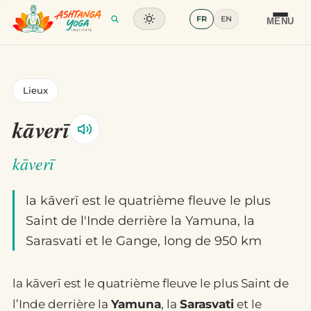
FR
EN
Formation
MENU
Articles
Lieux
Glossaire
kāverī
Contact
kāverī
la kāverī est le quatrième fleuve le plus
Saint de l'Inde derrière la Yamuna, la
Sarasvati et le Gange, long de 950 km
la kāverī est le quatrième fleuve le plus Saint de
l’Inde derrière la
Yamuna
, la
Sarasvati
et le