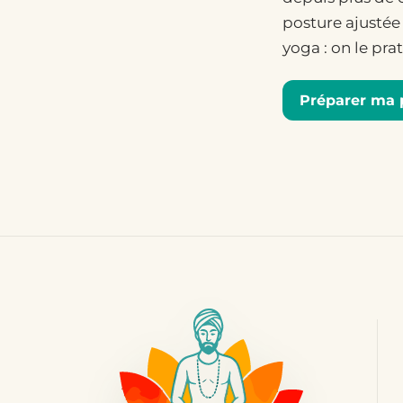
posture ajustée 
yoga : on le pr
Préparer ma 