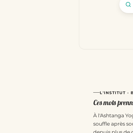
L'INSTITUT ·
Ces mots prenne
À l'Ashtanga Yog
souffle après so
depuis plus de 