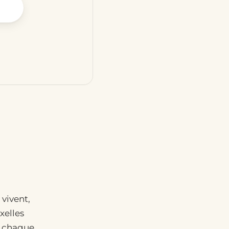
 vivent,
xelles
— chaque