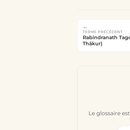
←
TERME PRÉCÉDENT
Rabindranath Tago
Thākur)
Le glossaire es