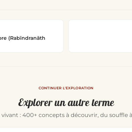
re (Rab‪ī‬ndranāth
CONTINUER L'EXPLORATION
Explorer un autre terme
t vivant : 400+ concepts à découvrir, du souffle à
Rechercher un terme du glo