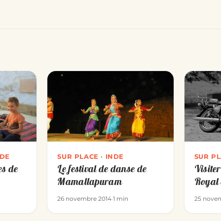
NDE
SUR PLACE · INDE
SUR PL
es de
Le festival de danse de
Visite
Mamallapuram
Royal 
26 novembre 2014
·
1 min
25 nove