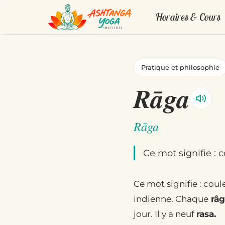
Horaires & Cours
Pratique et philosophie
Rāga
Rāga
Ce mot signifie : co
Ce mot signifie : coul
indienne. Chaque
râg
jour. Il y a neuf
rasa.