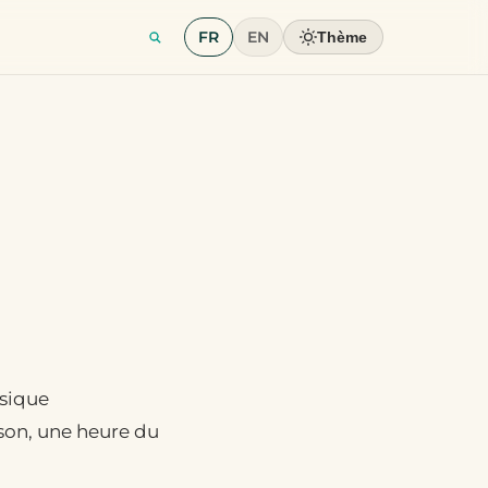
FR
EN
Thème
ssique
ison, une heure du